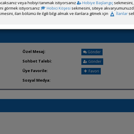
caksanız veya hobiyi tanımak istiyorsanız
Hobiye Başlangıç
sekmesini, 
Üyeden ÖM Almayı Engelle
rini görmek istiyorsanız
Hobici Köşesi
sekmesini, siteye akvaryumunuzda 
mesini, ilan bölümü ile ilgili bilgi almak ve ilanlara gitmek için
İlanlar
sek
Özel Mesaj:
Gönder
Sohbet Talebi:
Gönder
Üye Favorile:
Favori
Sosyal Medya: