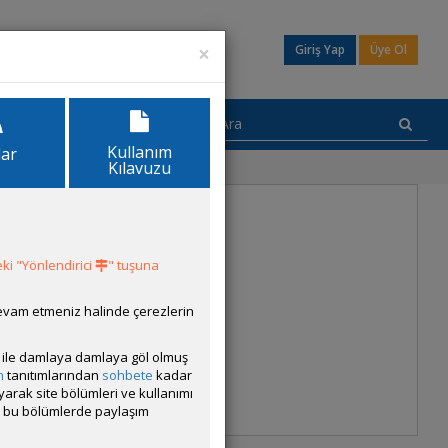
×
Giriş Yap
Üye Ol
Kullanım
lar
Kılavuzu
ki "Yönlendirici
" tuşuna
devam etmeniz halinde çerezlerin
ısı ile damlaya damlaya göl olmuş
m
tanıtımlarından
sohbete
kadar
ayarak site bölümleri ve kullanımı
cak bu bölümlerde paylaşım