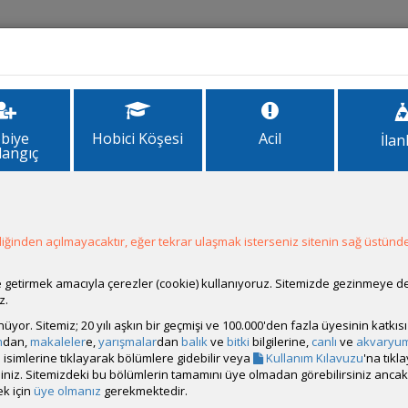
İlanlar
Forum
Site Bilgi
biye
Hobici Köşesi
Acil
İlan
langıç
ğinden açılmayacaktır, eğer tekrar ulaşmak isterseniz sitenin sağ üstünde
Hesap Durumu:
Aktif
Durumu:
Çevrim Dışı
Üyelik Tarihi:
03 Temmuz 2026 22:39
ale getirmek amacıyla çerezler (cookie) kullanıyoruz. Sitemizde gezinmeye 
Son Ziyaret:
29 Temmuz 2026 10:48
z.
Toplam Mesaj:
1 [0.03 Gün Ortalaması]
rünüyor. Sitemiz; 20 yılı aşkın bir geçmişi ve 100.000'den fazla üyesinin katk
Paylaşım Sayisı:
1 (Son 6 Ay)
m
dan,
makaleler
e,
yarışmalar
dan
balık
ve
bitki
bilgilerine,
canlı
ve
akvaryu
İlan Sayisı:
isimlerine tıklayarak bölümlere gidebilir veya
Kullanım Kılavuzu
'na tıkl
Üyenin Mesaj ve İlanlarını Gör
bilirsiniz. Sitemizdeki bu bölümlerin tamamını üye olmadan görebilirsiniz an
k için
üye olmanız
gerekmektedir.
Üyenin Açtığı Konuları Gör