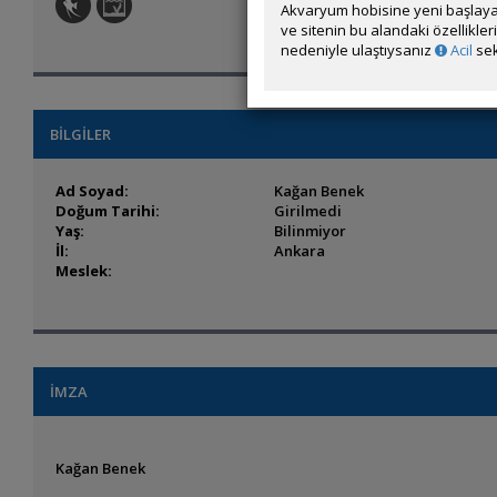
Akvaryum hobisine yeni başlaya
ve sitenin bu alandaki özellikle
nedeniyle ulaştıysanız
Acil
sek
BİLGİLER
Ad Soyad:
Kağan Benek
Doğum Tarihi:
Girilmedi
Yaş:
Bilinmiyor
İl:
Ankara
Meslek:
İMZA
Kağan Benek