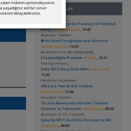
zaten hobinin içerisindeyseniz
yaşadığınız acil bir sorun
SON MESAJLAR
mesini tıklayabilirsiniz.
3in1 Güney Amerika Tankları Ve Vertikal
,
Bahçe
bendeniztayfun
14:42
Akvaryum Tanıtımı
🧿 En Güzel Fotoğraflarınızı Gösterin
,
bendeniztayfun
14:33
Akvaryum ve Su Altı Fotoğrafçılığı
,
Çözemediğim Problem
Firebolt
13:11
Yeni Üye Forumu
,
Sobo 901f Ultra Viole 800 Lt
Shortbuff
11:22
Filtreleme Seçenekleri
200 Litre Yeni Bitkili Tankım
,
volkangunes
11:06
Akvaryum Tanıtımı
15 Litre Akvaryumu Karides Tankına
,
Çevirme ve Tavsiyeler
Durustyilan
00:25
Akvaryum ve Tür Tavsiyesi
Sobo Aq 907 F Dış Filtre Pervane Ve Mil
,
Omerdrms
00:02