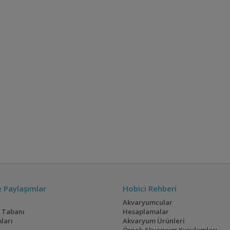
ve Paylaşımlar
Hobici Rehberi
Akvaryumcular
i Tabanı
Hesaplamalar
ları
Akvaryum Ürünleri