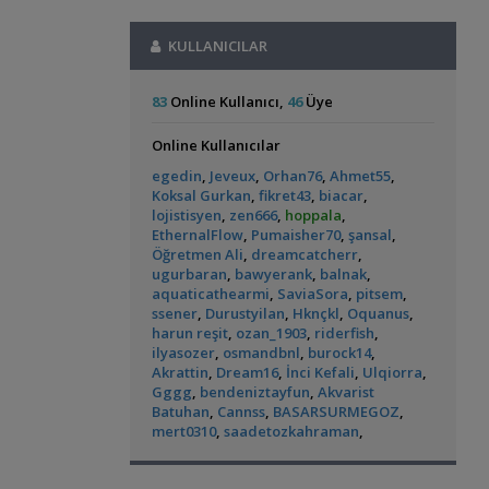
Akvaryum Daki Beyaz İnce Solucanlar
Pangio Kuhli
livadi
12:31
Otocinclus
Red Mangrove
,
Ahmet53
23:56
Ful Red Lepistes
ÖĞRÜNÇ
11:56
(rhizophora Mangle)
KULLANICILAR
(2)
(18)
Yeni Üye Forumu
Exel , Ramshorm , Bitki
CevdetSERBEST
11:42
Aquasphere Tr Youtube Kanalı
Su Piresi 200 - 300 Adet 100 Tl
,
IgorVladimir
23:11
83
Online Kullanıcı,
46
Üye
CevdetSERBEST
11:42
Akvaryum Dünyasından Haberler
Moss Teli
CevdetSERBEST
11:42
Vahşi Beta Ve Labirentli Hobicileri,
Online Kullanıcılar
Gold Laser Corydoras (3d-6e)
Emirk
10:58
L144 Longfin Blue Eye
Yeni Tetra
,
Birleşin!
Cyber_Scout
22:34
🐬˚˖𓍢✨໋ 🐋✧˚koleksiyonluk Bitkiler˚˖🐬˚✨໋ 🐋✧˚.
egedin
,
Jeveux
,
Orhan76
,
Ahmet55
,
Akvaryumum
(390)
Labirentliler
🐟
hasancn
10:04
Koksal Gurkan
,
fikret43
,
biacar
,
Süngerle 24 Saatte Sessiz Artemia
Cam Emiş Basış ,gübre Seti 7 Parça
hasancn
lojistisyen
,
zen666
,
hoppala
,
,
Çıkarma
BLGHN
21:15
10:04
EthernalFlow
,
Pumaisher70
,
şansal
,
Malzemeler ve Yemler Forumu
Öğretmen Ali
,
dreamcatcherr
,
High Tech Paketleri %40 İndimli Tek Paket
Leonardit Zeminli Akvaryum Kurulumu
ugurbaran
,
bawyerank
,
balnak
,
hasancn
10:04
,
Belisarius
20:14
Siamensis Alg Eater (
Küçük Bir Su
aquaticathearmi
,
SaviaSora
,
pitsem
,
Caridina Serratirostris ( Ninja Karides)
Sae )
Birikintisi :)
Akvaryum Tanıtımı
ssener
,
Durustyilan
,
Hknçkl
,
Oquanus
,
(2)
dream07
09:52
Merhaba Bütçem Max 1200 Civarı Sessiz
harun reşit
,
ozan_1903
,
riderfish
,
Akvaryum Kumu (katışıksız Midye Kırığı Kum)
ilyasozer
,
osmandbnl
,
,
burock14
,
Çift Çıkışlı
berat76
19:41
dream07
09:52
Akrattin
,
Dream16
,
İnci Kefali
,
Ulqiorra
,
Akvaryum ve Tür Tavsiyesi
Melek Çifti Yumurta Diziyor
dream07
09:52
Gggg
,
bendeniztayfun
,
Akvarist
Balkondaki Pondum Çok Isınıyor.
İnci
Çift Kribensisler Düzenli Yavru Veren 5 Çift
Batuhan
,
Cannss
,
BASARSURMEGOZ
,
,
Kefali
19:19
Panda Cory
Rummy Nose Tetra
dream07
09:52
mert0310
,
saadetozkahraman
,
Bitki Akvaryumları Genel
Akvaryumu
Akvaryumların İhtiyaçları
GETS34
09:39
(7)
metalhead
,
teksel
,
VaranusSalvator
,
37 Litrelik Siyah Neon Tetra
Uygun Yerli Üretim Ivanacara Bimaculata
hakanmorcicek
,
tosbag
,
,
Akvaryumum
Ahmet53
18:02