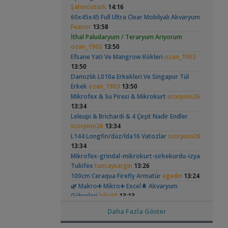
Hongsloi Çiftim Ve
Vatoz Akvaryumu
(4)
(41)
Şahinöztürk
14:16
,
Catappa Yetişiyorum
Rafayel
22:46
Yavruları
(200 Litre)
60x45x45 Full Ultra Clear Mobilyalı Akvaryum
Bitki Türleri ve Bakımı
Feanor
13:58
,
Akvaredden Gelen Bitkiler
Sufisu
21:48
İthal Paludaryum / Teraryum Arıyorum
Bitki Türleri ve Bakımı
ozan_1903
13:50
,
30x20x20
akvaristsaglam
20:15
Betta Antuta
30x20x20 Ramshorn
Efsane Yati Ve Mangrow Kökleri
ozan_1903
Akvaryum Tanıtımı
Akvaryumu
(6)
13:50
Japon Balığım Yüzeyde Hava Almaya
Damızlık L010a Erkekleri Ve Singapur Tül
,
Çalışıyor
Betta_King
18:01
Erkek
ozan_1903
13:50
Yeni Üye Forumu
Mikrofex & Su Piresi & Mikrokurt
scorpion26
Karides Akvaryumu: Karideslerim
13:34
,
Ölüyor
ugurbaran
17:24
Ramshorn Hakkında
Leonardit Zeminli
Leleupi & Brichardi & 4 Çeşit Nadir Endler
Yeni Üye Forumu
Her Şey
Akvaryum Kurulumu
scorpion26
13:34
(4)
Beta Balığında İdeal Damızlık Yaşı Kaç
L144 Longfin/düz/lda16 Vatozlar
,
scorpion26
Aydır?
Ygghjh
17:23
13:34
Yeni Üye Forumu
Mikrofex-grindal-mikrokurt-sirkekurdu-izya
,
Filtre Önerisi
SemihDinçer
17:17
Tubifex
tuncaysargin
13:26
Yeni Üye Forumu
100cm Ceraqua Firefly Armatür
egedin
13:24
Tek Co2 Tüpü Aynı Anda 2 Akvaryumda
Elma Salyangozu
37 Litrelik Siyah
,
Kullanılır Mı?
🌿 Makro➕️ Mikro➕ Excel🌲 Akvaryum
GETS34
10:03
Güncel
Neon Tetra
(123)
Akvaryumum
Gübreleri
kilic88
13:13
Işık CO2 ve Ekipmanlar
,
Klorlu Suya Girmiş Pipo Filtre
Christmass Moss
emregungor
12:56
hoppala
Daha Fazla Göster
02:22
Anubias
emregungor
12:56
Filtreleme Seçenekleri
Eheim Biopower 240 İç Filtre
blenny
12:43