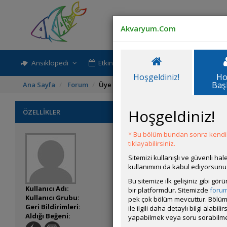
Akvaryum.Com
Ansiklopedi
Etkinlik-Paylaşım
Rehber
Hoşgeldiniz!
Ho
Baş
Ana Sayfa
Forum
Üye Profili
Hoşgeldiniz!
ÖZELLİKLER
* Bu bölüm bundan sonra kendili
tıklayabilirsiniz.
Sitemizi kullanışlı ve güvenli h
kullanımını da kabul ediyorsunu
Bu sitemize ilk gelişiniz gibi gö
Kullanıcı Adı:
kagolotti
bir platformdur. Sitemizde
foru
Kullanıcı Grubu:
Forum Üyesi
pek çok bölüm mevcuttur. Bölüm 
Geri Bildirimleri:
0 adet mevcut.
ile ilgili daha detaylı bilgi ala
Aldığı Beğeni:
1
yapabilmek veya soru sorabilme