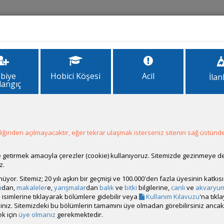
İlanlar
Forum
Site Bilgi
biye
Hobici Köşesi
Acil
İlan
langıç
ilgi)
ğinden açılmayacaktır, eğer tekrar ulaşmak isterseniz sitenin sağ üstünde
n şu anda bilinen 8 türü vardır. T. moorii, T. Annectens, T. duboisi, T. bri
. Tanganyika Gölü'nde bu türleri barındırmayan kayalık bulmak nerede
ale getirmek amacıyla çerezler (cookie) kullanıyoruz. Sitemizde gezinmeye 
nda bulunurlar, bu bölgelerde sürüler halinde yosunları kazarlar. Tüm 
z.
brichardi yarıçapı 2 metreden büyük alanı sahiplenir, bu da akvaryum
rünüyor. Sitemiz; 20 yılı aşkın bir geçmişi ve 100.000'den fazla üyesinin katk
türleri ağızda kuluçka yaparlar. Dişiler yumurtladıktan sonra erkeklerin
m
dan,
makaleler
e,
yarışmalar
dan
balık
ve
bitki
bilgilerine,
canlı
ve
akvaryu
 ardına saklanırken, bazı türler (ör. duboisi) yumurtlamadan sonra k
isimlerine tıklayarak bölümlere gidebilir veya
Kullanım Kılavuzu
'na tıkl
yi duboisi göstermektedir. Bu süre yaklaşık 1 haftadır. Akvaryumda erke
bilirsiniz. Sitemizdeki bu bölümlerin tamamını üye olmadan görebilirsiniz an
tli bir kolonide tutmak gerekir. Birbirine yakın türleri bir arada tutu
k için
üye olmanız
gerekmektedir.
vrular doğar. Tropheus duboisi diğer tropheuslarla çaprazlanmaz, bu