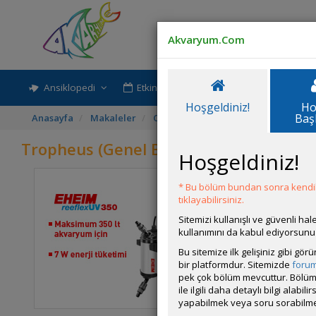
(The Golden July)
Kum Kelebekleri
Akvaryum.Com
(Enantiopus)
Lamprologus ocellatus
Ansiklopedi
Etkinlik-Paylaşım
Rehber
Neolamprologus brevis
Hoşgeldiniz!
Ho
(Salyangoz Cichlidi)
Baş
Anasayfa
Makaleler
Cichlid Dünyası
Tropheus (Genel B
Neolamprologus
Tropheus (Genel Bilgi)
Leleupi
Hoşgeldiniz!
Neolamprologus
* Bu bölüm bundan sonra kendili
Leleupi
Tropheus'u
tıklayabilirsiniz.
"mpimbwe"
Sitemizi kullanışlı ve güvenli h
Neolamprologus
kısımları
kullanımını da kabul ediyorsunu
pulcher (Daffodil)
Tropheus 
Bu sitemize ilk gelişiniz gibi gö
Tropheus 
Shell Dwellers (Kabuk
bir platformdur. Sitemizde
foru
kayaların
Sakinleri)
pek çok bölüm mevcuttur. Bölüm 
çok iligi
ile ilgili daha detaylı bilgi ala
Tanganyika Gölü
az 10 ade
yapabilmek veya soru sorabilme
kırma ya