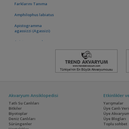
Farklarını Tanıma
Amphilophus labiatus
Apistogramma
agassizzi (Agassizi)
Apistogrammalar
Hakkında
Archocentrus
nigrofasciatus (Zebra
Cichlid)
Astronotlar için büyük
rehber
Akvaryum Ansiklopedisi
Etkinlikler 
Cichlasoma
urophthalmus (Mayan)
Tatlı Su Canlıları
Yarışmalar
Bitkiler
Üye Canlı Ver
Doğada Apistogramma
Biyotoplar
Üye Akvaryum
hongsloi
Deniz Canlıları
Üye Blogları
Sürüngenler
Toplu sohbet
Doğada Astronotus sp.