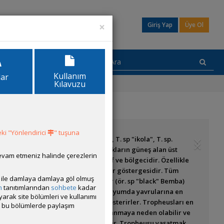
×
Giriş Yap
Üye Ol
Kullanım
lar
Kılavuzu
ki "Yönlendirici
" tuşuna
chardi, T. sp. "black", T. sp. "red", T. sp "ikola", T. sp.
yse imkansızdır. Özellikle kayalıkların güneş alan üst
devam etmeniz halinde çerezlerin
Tropheus türleri son derece agresif ve bölgecidir. Özellikle
da ne büyük zorluk çıkaracağının bir göstergesidir. Tüm
ısı ile damlaya damlaya göl olmuş
 bölgesini terk ederler. Bazı türler (ör. sp "black" Bemba)
m
tanıtımlarından
sohbete
kadar
endi beslenme bölgesine gider. Akvaryumda yavrularına en
ayarak site bölümleri ve kullanımı
kler çok sert bölgeci davranışlar gösterirler. Tropheusları en
cak bu bölümlerde paylaşım
lmamalıdırlar. Bu istenmeyen çaprazlanmaya neden olabilir ve
 yüzden karma akvaryumda tutulabilir. Tropheusu yaşatmak