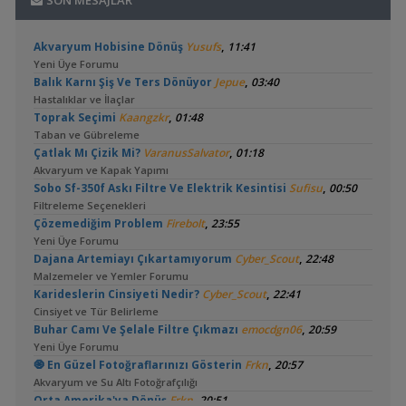
SON MESAJLAR
,
Akvaryum Hobisine Dönüş
Yusufs
11:41
Yeni Üye Forumu
,
Balık Karnı Şiş Ve Ters Dönüyor
Jepue
03:40
Hastalıklar ve İlaçlar
,
Toprak Seçimi
Kaangzkr
01:48
Taban ve Gübreleme
,
Çatlak Mı Çizik Mi?
VaranusSalvator
01:18
Akvaryum ve Kapak Yapımı
,
Sobo Sf-350f Askı Filtre Ve Elektrik Kesintisi
Sufisu
00:50
Filtreleme Seçenekleri
,
Çözemediğim Problem
Firebolt
23:55
Yeni Üye Forumu
,
Dajana Artemiayı Çıkartamıyorum
Cyber_Scout
22:48
Malzemeler ve Yemler Forumu
,
Karideslerin Cinsiyeti Nedir?
Cyber_Scout
22:41
Cinsiyet ve Tür Belirleme
,
Buhar Camı Ve Şelale Filtre Çıkmazı
emocdgn06
20:59
Yeni Üye Forumu
,
🧿 En Güzel Fotoğraflarınızı Gösterin
Frkn
20:57
Akvaryum ve Su Altı Fotoğrafçılığı
,
Orta Amerika'ya Dönüş
Frkn
20:51