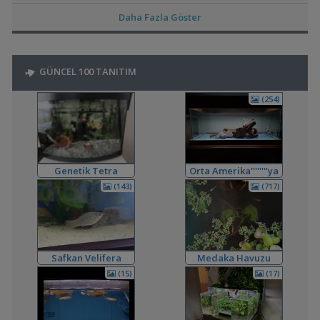
Akvaryum Tanıtımı
Daha Fazla Göster
,
Tankta Yosun İstilası
Betta_King
16:23
Akvaryum ve Tür Tavsiyesi
,
Kardinal Tetralarım Durduk Yere Öldü
bendeniztayfun
15:45
GÜNCEL 100 TANITIM
Hastalıklar ve İlaçlar
,
Ternapi Medaka Pondları
ternapi
12:44
(254)
Akvaryum Tanıtımı
,
Bitki Kum Ve Balık Tavsiyesi
Cyber_Scout
02:16
Akvaryum ve Tür Tavsiyesi
,
Melek Balığı
Milners
00:08
Yeni Üye Forumu
Genetik Tetra
Orta Amerika''''''''ya
,
Ne Yapmalıyım
Hidro Dinamik
19:00
Dönüş
(143)
(717)
Yeni Üye Forumu
,
Balkondaki Pondum Çok Isınıyor.
SaviaSora
18:18
Bitki Akvaryumları Genel
,
3'lü Kartuş + Ro Filtre Sistemi Borulaması
flanormimar
15:11
Safkan Velifera
Medaka Havuzu
Filtreleme Seçenekleri
3in1 Güney Amerika Tankları Ve Vertikal Bahçe
(15)
(17)
,
bendeniztayfun
14:42
Akvaryum Tanıtımı
,
Sobo 901f Ultra Viole 800 Lt
Shortbuff
11:22