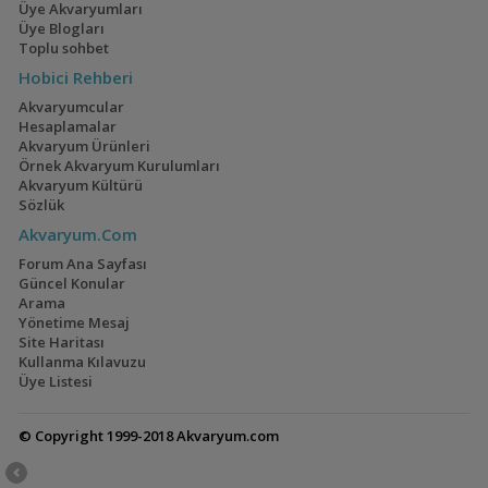
Üye Akvaryumları
Üye Blogları
Toplu sohbet
Hobici Rehberi
Ateşağız
40x40x40
(2)
(2)
Akvaryumcular
Hesaplamalar
Akvaryum Ürünleri
Örnek Akvaryum Kurulumları
Akvaryum Kültürü
Sözlük
Mavi Melek Karides
110 Litre Japon
Akvaryumu
Akvaryum.Com
(11)
Forum Ana Sayfası
Güncel Konular
Arama
Yönetime Mesaj
Site Haritası
Cyrtocara Moorii
1,5 Yıllık Walstad
Kullanma Kılavuzu
Tecrübeleri
(3)
(28)
Üye Listesi
© Copyright 1999-2018 Akvaryum.com
Geophagus Tapajos
Lampeye