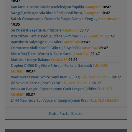
10:42
14:01
Kan Kırmızı Kiraz Karides(seleksiyon Yapıldı)
Kaangzkr
10:42
Akvaryum Tanıtımı
Saz,gül,mikra,rotala Blood Red,sessiliflora,
Kaangzkr
10:42
,
Karidesler Sobo Sf 550f Filtre İçine Kaçabilir Mi
Joec
13:12
Satılık Geosesarma Dennerle Purple Vampir Yengeç
Arch.Hüseyin
Omurgasızlar
Apistogramma
30x20x20 Ramshorn
10:35
,
Bitkili Akvaryuma İlk Adım
saturday
12:45
Hongsloi Çiftim Ve
Akvaryumu
(4)
(6)
Su Piresi & Yeşil Su & Infusoria
Amati340
09:47
Yeni Üye Forumu
Yavruları
Ista Yüzey Temizleyici (surface Skimmer) I521
Amati340
09:47
,
👋 Yeni Gelenler Buradan Merhaba Desin
wolk23
12:03
Ramshorn Salyangoz (10 Adet)
Amati340
09:47
Yeni Üye Forumu
Osmocote Akıllı Kapsül Gübre ( 9 Ay Etkili)
Amati340
09:47
,
Büyükşehir Belediyesi Çalışıyor,gece 3 😊
MasterChiefHakan
Microfex( Dero Worm) & Sirke Kurdu
Amati340
09:47
10:09
Betta Antuta
Leonardit Zeminli
Mutlaka Listeye Bakınız
Coskun59
09:39
Yeni Üye Forumu
Akvaryum Kurulumu
(4)
Dophin C1300 Dış Filtre Sıfırdan Farksız Garantili
FULL RED
,
Bitkili Tankda Led Kullanımı
dreamcatcherr
09:15
MEHMET
08:37
Işık CO2 ve Ekipmanlar
Reeflowers Pearl Whıte Sand Kum 200 Kg
FULL RED MEHMET
08:37
,
Dıy - Akvaryum Aydınlatması Hakkında Bilgi
Minics
01:42
Jbl Novo M Vatoz Çöpçü Yemi
FULL RED MEHMET
08:37
Yeni Üye Forumu
Amazon Hançeri Cryptocoryne Canlı Üreyen Bitkiler
FULL RED
,
130 Lt 50+ Lepistes İçin8.500 Tl Bütçeli Dışfiltre
Serpent
Ramshorn Hakkında
37 Litrelik Siyah
MEHMET
08:37
00:15
Her Şey
Neon Tetra
L144 Mavi Göz Tül Vatozlar Kampanyanın Kralı
FULL RED MEHMET
(123)
Yeni Üye Forumu
Akvaryumum
08:37
,
Catappa Yetişiyorum
Rafayel
22:46
2 Torba Moss :) Filtre Isıtıcı
AtlasPoyraz
07:54
Bitki Türleri ve Bakımı
Daha Fazla Göster
Sıfır Fluval 107 - Fluval 206 Mil Pervane Ve Kapak
,
erimgorgulu
Akvaredden Gelen Bitkiler
Sufisu
21:48
07:37
Bitki Türleri ve Bakımı
Orionled A 40 Armatür Sıfır Ayarında
,
erimgorgulu
07:37
30x20x20
akvaristsaglam
20:15
Elma Salyangozu
Red Mangrove