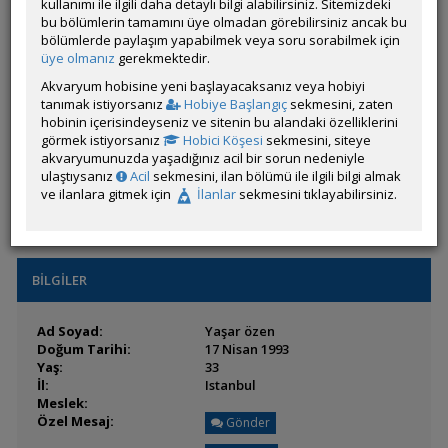
Durumu:
Çevrim Dışı
kullanımı ile ilgili daha detaylı bilgi alabilirsiniz. Sitemizdeki
Üyelik Tarihi:
25 Şubat 2017 19:03
bu bölümlerin tamamını üye olmadan görebilirsiniz ancak bu
Son Ziyaret:
04 Ağustos 2026 22:49
bölümlerde paylaşım yapabilmek veya soru sorabilmek için
Toplam Mesaj:
3 [0.00 Gün Ortalaması]
üye olmanız
gerekmektedir.
Paylaşım Sayisı:
0 (Son 6 Ay)
Akvaryum hobisine yeni başlayacaksanız veya hobiyi
İlan Sayisı:
1
tanımak istiyorsanız
Hobiye Başlangıç
sekmesini, zaten
Üyenin Mesaj ve İlanlarını Gör
hobinin içerisindeyseniz ve sitenin bu alandaki özelliklerini
görmek istiyorsanız
Hobici Köşesi
sekmesini, siteye
Üyenin Açtığı Konuları Gör
akvaryumunuzda yaşadığınız acil bir sorun nedeniyle
ulaştıysanız
Acil
sekmesini, ilan bölümü ile ilgili bilgi almak
Üyeden ÖM Almayı Engelle
ve ilanlara gitmek için
İlanlar
sekmesini tıklayabilirsiniz.
BİLGİLER
Ad Soyad:
Yaşar özen
Doğum Tarihi:
17 Nisan 1993
Yaş:
33
İl:
Istanbul
Meslek:
Özel Mesaj:
Gönder