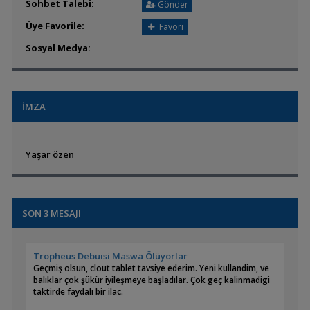
Sohbet Talebi:
Gönder
Üye Favorile:
Favori
Sosyal Medya:
İMZA
Yaşar özen
SON 3 MESAJI
Tropheus Debuısi Maswa Ölüyorlar
Geçmiş olsun, clout tablet tavsiye ederim. Yeni kullandim, ve
balıklar çok şükür iyileşmeye başladılar. Çok geç kalinmadigi
taktirde faydalı bir ilac.