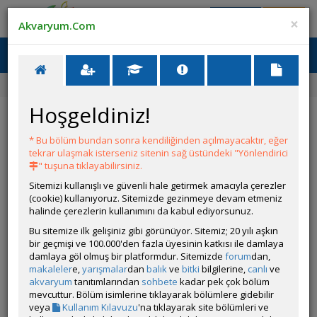
Giriş Yap
Üye Ol
×
Akvaryum.Com
Ana Menü
Toggl
naviga
Ana Sayfa
Forum
Üye Profili
Hoşgeldiniz!
ÖZELLİKLER
* Bu bölüm bundan sonra kendiliğinden açılmayacaktır, eğer
tekrar ulaşmak isterseniz sitenin sağ üstündeki "Yönlendirici
" tuşuna tıklayabilirsiniz.
Sitemizi kullanışlı ve güvenli hale getirmek amacıyla çerezler
(cookie) kullanıyoruz. Sitemizde gezinmeye devam etmeniz
halinde çerezlerin kullanımını da kabul ediyorsunuz.
Bu sitemize ilk gelişiniz gibi görünüyor. Sitemiz; 20 yılı aşkın
bir geçmişi ve 100.000'den fazla üyesinin katkısı ile damlaya
Kullanıcı Adı:
Yasarozen
damlaya göl olmuş bir platformdur. Sitemizde
forum
dan,
Kullanıcı Grubu:
Forum Üyesi
makaleler
e,
yarışmalar
dan
balık
ve
bitki
bilgilerine,
canlı
ve
Geri Bildirimleri:
0 adet mevcut.
akvaryum
tanıtımlarından
sohbete
kadar pek çok bölüm
Aldığı Beğeni:
2
mevcuttur. Bölüm isimlerine tıklayarak bölümlere gidebilir
Hesap Durumu:
Aktif
veya
Kullanım Kılavuzu
'na tıklayarak site bölümleri ve