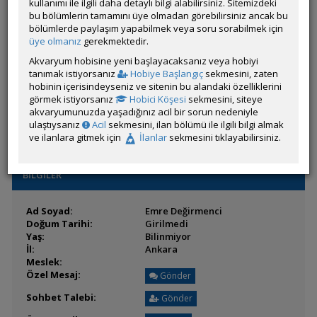
Son Ziyaret:
kullanımı ile ilgili daha detaylı bilgi alabilirsiniz. Sitemizdeki
16 Haziran 2026 13:47
Toplam Mesaj:
bu bölümlerin tamamını üye olmadan görebilirsiniz ancak bu
44 [0.12 Gün Ortalaması]
Paylaşım Sayisı:
bölümlerde paylaşım yapabilmek veya soru sorabilmek için
4 (Son 6 Ay)
İlan Sayisı:
üye olmanız
gerekmektedir.
Üyenin Mesaj ve İlanlarını Gör
Akvaryum hobisine yeni başlayacaksanız veya hobiyi
tanımak istiyorsanız
Hobiye Başlangıç
sekmesini, zaten
Üyenin Açtığı Konuları Gör
hobinin içerisindeyseniz ve sitenin bu alandaki özelliklerini
görmek istiyorsanız
Hobici Köşesi
sekmesini, siteye
Üyeden ÖM Almayı Engelle
akvaryumunuzda yaşadığınız acil bir sorun nedeniyle
ulaştıysanız
Acil
sekmesini, ilan bölümü ile ilgili bilgi almak
ve ilanlara gitmek için
İlanlar
sekmesini tıklayabilirsiniz.
BİLGİLER
Ad Soyad:
Emre Değirmenci
Doğum Tarihi:
Girilmedi
Yaş:
Bilinmiyor
İl:
Ankara
Meslek:
Özel Mesaj:
Gönder
Sohbet Talebi:
Gönder