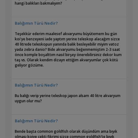
hangi balıkları bakmalıyım?
Balığımın Türü Nedir?
Teşekkür ederim maalesef akvaryumu büyütemem bu gün
koi'ye benzeyeni iade yaptım yerine teleskop alacağım sizce
40 litrede teleskopun yanında balık besleyebilir miyim vatoz
yada zebra danio? Bide akvaryumu beğenmemiştim 2-3 saat
önce komple boşalttım nasıl birşey önerebilirsiniz dekor kum
taş vs. Olarak kendim dizayn ettiğim akvaryumlar çok kötü
geliyor gözüme.
Balığımın Türü Nedir?
Bu balığı verip yerine teleskop japon alsam 40 litre akvaryum
uygun olur mu?
Balığımın Türü Nedir?
Bende başta common goldfish olarak düşündüm ama bıyık
olması koiye çekti fikrimi sizce common goldfish'te bıyık