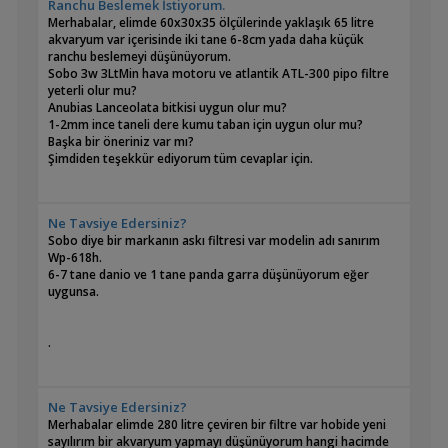
Ranchu Beslemek İstiyorum.
Merhabalar, elimde 60x30x35 ölçülerinde yaklaşık 65 litre
akvaryum var içerisinde iki tane 6-8cm yada daha küçük
ranchu beslemeyi düşünüyorum.
Sobo 3w 3LtMin hava motoru ve atlantik ATL-300 pipo filtre
yeterli olur mu?
Anubias Lanceolata bitkisi uygun olur mu?
1-2mm ince taneli dere kumu taban için uygun olur mu?
Başka bir öneriniz var mı?
Şimdiden teşekkür ediyorum tüm cevaplar için.
Ne Tavsiye Edersiniz?
Sobo diye bir markanın askı filtresi var modelin adı sanırım
Wp-618h.
6-7 tane danio ve 1 tane panda garra düşünüyorum eğer
uygunsa.
.
Ne Tavsiye Edersiniz?
Merhabalar elimde 280 litre çeviren bir filtre var hobide yeni
sayılırım bir akvaryum yapmayı düşünüyorum hangi hacimde