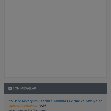
SON MESAJLAR
15 Litre Akvaryumu Karides Tankına Çevirme ve Tavsiyeler
,
MasterChiefHakan
10:24
Akvaryum ve Tür Tavsiyesi