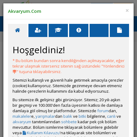
Giriş Yap
Üye Ol
×
Akvaryum.Com
Ana Menü
Toggl
naviga
Ana Sayfa
Forum
Üye Profili
Hoşgeldiniz!
ÖZELLİKLER
* Bu bölüm bundan sonra kendiliğinden açılmayacaktır, eğer
tekrar ulaşmak isterseniz sitenin sağ üstündeki "Yönlendirici
" tuşuna tıklayabilirsiniz.
Sitemizi kullanışlı ve güvenli hale getirmek amacıyla çerezler
(cookie) kullanıyoruz. Sitemizde gezinmeye devam etmeniz
halinde çerezlerin kullanımını da kabul ediyorsunuz.
Kullanıcı Adı:
Oldestblack
Bu sitemize ilk gelişiniz gibi görünüyor. Sitemiz; 20 yılı aşkın
Kullanıcı Grubu:
Forum Üyesi
bir geçmişi ve 100.000'den fazla üyesinin katkısı ile damlaya
Geri Bildirimleri:
0 adet mevcut.
damlaya göl olmuş bir platformdur. Sitemizde
forum
dan,
Aldığı Beğeni:
12
makaleler
e,
yarışmalar
dan
balık
ve
bitki
bilgilerine,
canlı
ve
Hesap Durumu:
akvaryum
tanıtımlarından
sohbete
Aktif
kadar pek çok bölüm
Durumu:
mevcuttur. Bölüm isimlerine tıklayarak bölümlere gidebilir
Çevrim Dışı
Üyelik Tarihi:
veya
Kullanım Kılavuzu
'na tıklayarak site bölümleri ve
28 Temmuz 2025 23:05