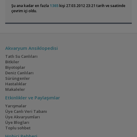
Ista Yüzey Temizleyici (surface Skimmer) I521
Amati340
11:35
Şu ana kadar en fazla
1365
kişi 27.03.2012 23:21 tarih ve saatinde
Ramshorn Salyangoz (10 Adet)
Amati340
11:35
çevrim içi oldu.
Osmocote Akıllı Kapsül Gübre ( 9 Ay Etkili)
Amati340
11:35
Electric Blue Acara
İwagumi
Microfex( Dero Worm) & Sirke Kurdu
Amati340
11:35
(4)
(14)
Akvaryum Ansiklopedisi
Tatlı Su Canlıları
Geophagus Red
40x40x40
Bitkiler
Head Tapajos
(13)
(2)
Biyotoplar
Deniz Canlıları
Sürüngenler
Hastalıklar
Makaleler
Ateşağız
110 Litre Japon
Etkinlikler ve Paylaşımlar
Akvaryumu
(2)
(11)
Yarışmalar
Üye Canlı Veri Tabanı
Üye Akvaryumları
Üye Blogları
Toplu sohbet
Mavi Melek Karides
1,5 Yıllık Walstad
Hobici Rehberi
Tecrübeleri