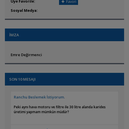
Üye Favorile:
Favori
Sosyal Medya:
İMZA
Emre Değirmenci
SON 10 MESAJI
Ranchu Beslemek İstiyorum.
Peki aynı hava motoru ve filtre ile 30 litre alanda karides
üretimi yapmam mümkün müdür?