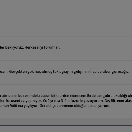
r bekliyoruz. Herkese iyi forumlar...
ce.... Gerçekten çok hoş olmuş takipçisiyim gelişimini hep beraber göreceğiz.
abi senin bu resimdeki bütün bitkilerden edinecem.Birde abi gübre eksikliği ol
er fotosentez yapmıyor. Co2 yi ista 3-1 difüzörle çözüyorum. Dış filtrenin akı
yumun %60 ına yayılıyor. Gerekli çözünmenin olduğuna inanıyorum.