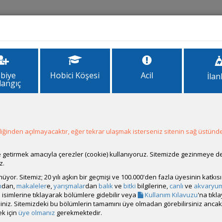
İlanlar
Forum
Site Bilgi
biye
Hobici Köşesi
Acil
İlan
langıç
ğinden açılmayacaktır, eğer tekrar ulaşmak isterseniz sitenin sağ üstünde
Hesap Durumu:
Aktif
Durumu:
Çevrim Dışı
Üyelik Tarihi:
12 Eylül 2010 20:04
ale getirmek amacıyla çerezler (cookie) kullanıyoruz. Sitemizde gezinmeye 
Son Ziyaret:
29 Ağustos 2025 02:17
z.
Toplam Mesaj:
67 [0.01 Gün Ortalaması]
rünüyor. Sitemiz; 20 yılı aşkın bir geçmişi ve 100.000'den fazla üyesinin katk
Paylaşım Sayisı:
0 (Son 6 Ay)
m
dan,
makaleler
e,
yarışmalar
dan
balık
ve
bitki
bilgilerine,
canlı
ve
akvaryu
İlan Sayisı:
isimlerine tıklayarak bölümlere gidebilir veya
Kullanım Kılavuzu
'na tıkl
Üyenin Mesaj ve İlanlarını Gör
bilirsiniz. Sitemizdeki bu bölümlerin tamamını üye olmadan görebilirsiniz an
k için
üye olmanız
gerekmektedir.
Üyenin Açtığı Konuları Gör