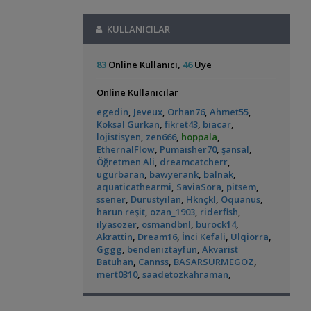
,
Klorlu Suya Girmiş Pipo Filtre
hoppala
Pangio Kuhli
livadi
12:31
Otocinclus
Red Mangrove
02:22
Ful Red Lepistes
ÖĞRÜNÇ
11:56
(rhizophora Mangle)
KULLANICILAR
(2)
(18)
Filtreleme Seçenekleri
Exel , Ramshorm , Bitki
CevdetSERBEST
11:42
Akvaryum Daki Beyaz İnce Solucanlar
Su Piresi 200 - 300 Adet 100 Tl
,
Ahmet53
23:56
83
Online Kullanıcı,
46
Üye
CevdetSERBEST
11:42
Yeni Üye Forumu
Moss Teli
CevdetSERBEST
11:42
Aquasphere Tr Youtube Kanalı
Online Kullanıcılar
Gold Laser Corydoras (3d-6e)
Emirk
10:58
L144 Longfin Blue Eye
Yeni Tetra
,
IgorVladimir
23:11
🐬˚˖𓍢✨໋ 🐋✧˚koleksiyonluk Bitkiler˚˖🐬˚✨໋ 🐋✧˚.
egedin
,
Jeveux
,
Orhan76
,
Ahmet55
,
Akvaryumum
(390)
Akvaryum Dünyasından Haberler
🐟
hasancn
10:04
Koksal Gurkan
,
fikret43
,
biacar
,
Vahşi Beta Ve Labirentli Hobicileri,
Cam Emiş Basış ,gübre Seti 7 Parça
hasancn
lojistisyen
,
zen666
,
hoppala
,
,
Birleşin!
Cyber_Scout
22:34
10:04
EthernalFlow
,
Pumaisher70
,
şansal
,
Labirentliler
Öğretmen Ali
,
dreamcatcherr
,
High Tech Paketleri %40 İndimli Tek Paket
Süngerle 24 Saatte Sessiz Artemia
ugurbaran
,
bawyerank
,
balnak
,
hasancn
10:04
,
Çıkarma
BLGHN
21:15
Siamensis Alg Eater (
Küçük Bir Su
aquaticathearmi
,
SaviaSora
,
pitsem
,
Caridina Serratirostris ( Ninja Karides)
Sae )
Birikintisi :)
Malzemeler ve Yemler Forumu
ssener
,
Durustyilan
,
Hknçkl
,
Oquanus
,
(2)
dream07
09:52
Leonardit Zeminli Akvaryum Kurulumu
harun reşit
,
ozan_1903
,
riderfish
,
Akvaryum Kumu (katışıksız Midye Kırığı Kum)
ilyasozer
,
,
osmandbnl
,
burock14
,
Belisarius
20:14
dream07
09:52
Akrattin
,
Dream16
,
İnci Kefali
,
Ulqiorra
,
Akvaryum Tanıtımı
Melek Çifti Yumurta Diziyor
dream07
09:52
Gggg
,
bendeniztayfun
,
Akvarist
Merhaba Bütçem Max 1200 Civarı Sessiz
Çift Kribensisler Düzenli Yavru Veren 5 Çift
Batuhan
,
Cannss
,
BASARSURMEGOZ
,
,
Çift Çıkışlı
berat76
19:41
Panda Cory
Rummy Nose Tetra
dream07
09:52
mert0310
,
saadetozkahraman
,
Akvaryum ve Tür Tavsiyesi
Akvaryumu
Akvaryumların İhtiyaçları
GETS34
09:39
(7)
metalhead
,
teksel
,
VaranusSalvator
,
Balkondaki Pondum Çok Isınıyor.
İnci
Uygun Yerli Üretim Ivanacara Bimaculata
hakanmorcicek
,
tosbag
,
,
Kefali
19:19