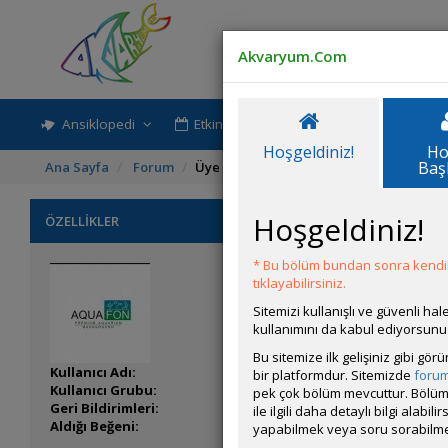
Akvaryum.Com
Ansiklopedi
Etkinlik-Paylaşım
Rehber
Hoşgeldiniz!
Ho
Baş
Ana Sayfa
Forum
Üye Profili
Hoşgeldiniz!
ÖZELLİKLER
* Bu bölüm bundan sonra kendili
tıklayabilirsiniz.
Sitemizi kullanışlı ve güvenli h
kullanımını da kabul ediyorsunu
Bu sitemize ilk gelişiniz gibi gö
Kullanıcı Adı:
sTRong
bir platformdur. Sitemizde
foru
Kullanıcı Grubu:
Forum Üyesi
pek çok bölüm mevcuttur. Bölüm 
Geri Bildirimleri:
0 adet mevcut.
ile ilgili daha detaylı bilgi ala
Aldığı Beğeni:
0
yapabilmek veya soru sorabilme