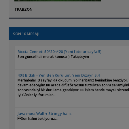
TRABZON
SON 10 MESAJI
Riccia Cenneti 50*30h*20 (Yeni fotolar sayfa:5)
Son güncel hali merak konusu :) Takipteyim
40lt Bitkili - Yeniden Kurulum, Yeni Dizayn S.4
Merhabalar 3 sayfayı da okudum. Yol haritanız benimkine benziyor. Be
devam edeceğim.Bu arada difüzör yosun tuttuktan sonra seramiğini ç
sonrasında iyi bir durulama gerekiyor. Bu işlem bende mayalı sistem
İyi Günler iyi forumlar...
Java moss Wall + Stringy halısı
Son halini bekliyoruz....