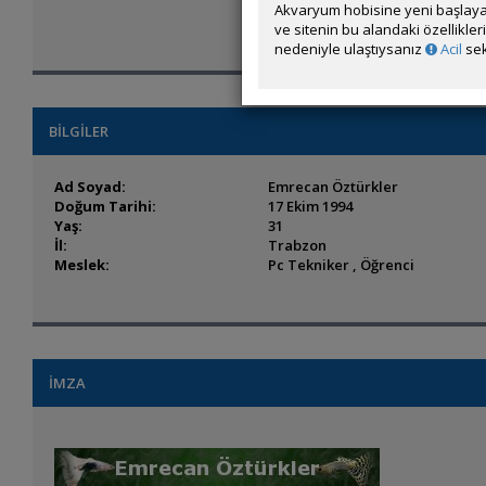
Akvaryum hobisine yeni başlaya
ve sitenin bu alandaki özellikle
nedeniyle ulaştıysanız
Acil
sek
BİLGİLER
Ad Soyad:
Emrecan Öztürkler
Doğum Tarihi:
17 Ekim 1994
Yaş:
31
İl:
Trabzon
Meslek:
Pc Tekniker , Öğrenci
İMZA