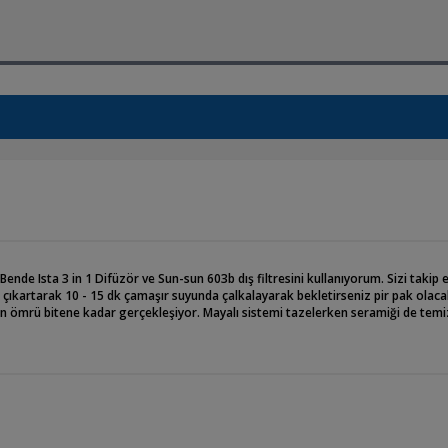
nde Ista 3 in 1 Difüzör ve Sun-sun 603b dış filtresini kullanıyorum. Sizi takip
ıkartarak 10 - 15 dk çamaşır suyunda çalkalayarak bekletirseniz pir pak olacak
in ömrü bitene kadar gerçekleşiyor. Mayalı sistemi tazelerken seramiği de temi