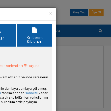
×
Giriş Yap
Üye Ol
Kullanım
lar
Kılavuzu
ki "Yönlendirici
" tuşuna
devam etmeniz halinde çerezlerin
ısı ile damlaya damlaya göl olmuş
m
tanıtımlarından
sohbete
kadar
ayarak site bölümleri ve kullanımı
cak bu bölümlerde paylaşım