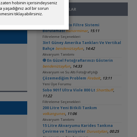
zaten hobinin içerisindeyseniz
yaşadığınız acil bir sorun
SON MESAJLAR
mesini tıklayabilirsiniz.
3'lü Kartuş + Ro Filtre Sistemi
,
Borulaması
flanormimar
15:11
Filtreleme Seçenekleri
3in1 Güney Amerika Tankları Ve Vertikal
,
Bahçe
bendeniztayfun
14:42
Akvaryum Tanıtımı
🧿 En Güzel Fotoğraflarınızı Gösterin
,
bendeniztayfun
14:33
Akvaryum ve Su Altı Fotoğrafçılığı
,
Çözemediğim Problem
Firebolt
13:11
Yeni Üye Forumu
,
Sobo 901f Ultra Viole 800 Lt
Shortbuff
11:22
Filtreleme Seçenekleri
200 Litre Yeni Bitkili Tankım
,
volkangunes
11:06
Akvaryum Tanıtımı
15 Litre Akvaryumu Karides Tankına
,
Çevirme ve Tavsiyeler
Durustyilan
00:25