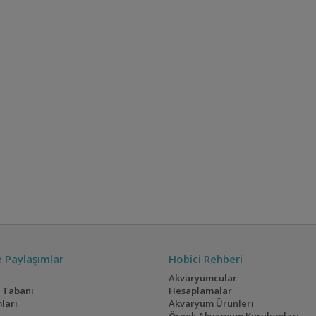
ve Paylaşımlar
Hobici Rehberi
Akvaryumcular
i Tabanı
Hesaplamalar
ları
Akvaryum Ürünleri