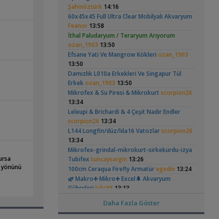
Hongsloi Çiftim Ve
Vatoz Akvaryumu
(4)
(41)
Şahinöztürk
14:16
130 Lt 50+ Lepistes İçin8.500 Tl Bütçeli
Yavruları
(200 Litre)
60x45x45 Full Ultra Clear Mobilyalı Akvaryum
,
Dışfiltre
Serpent
00:15
Feanor
13:58
Yeni Üye Forumu
İthal Paludaryum / Teraryum Arıyorum
,
Catappa Yetişiyorum
Rafayel
22:46
ozan_1903
13:50
Bitki Türleri ve Bakımı
Betta Antuta
30x20x20 Ramshorn
Efsane Yati Ve Mangrow Kökleri
ozan_1903
,
Akvaredden Gelen Bitkiler
Sufisu
21:48
Akvaryumu
(6)
13:50
Bitki Türleri ve Bakımı
Damızlık L010a Erkekleri Ve Singapur Tül
,
30x20x20
akvaristsaglam
20:15
Erkek
ozan_1903
13:50
Akvaryum Tanıtımı
Mikrofex & Su Piresi & Mikrokurt
scorpion26
Japon Balığım Yüzeyde Hava Almaya
13:34
,
Çalışıyor
Betta_King
18:01
Ramshorn Hakkında
Leonardit Zeminli
Leleupi & Brichardi & 4 Çeşit Nadir Endler
Yeni Üye Forumu
Her Şey
Akvaryum Kurulumu
scorpion26
13:34
(4)
Karides Akvaryumu: Karideslerim
L144 Longfin/düz/lda16 Vatozlar
,
scorpion26
Ölüyor
ugurbaran
17:24
13:34
Yeni Üye Forumu
Mikrofex-grindal-mikrokurt-sirkekurdu-izya
Beta Balığında İdeal Damızlık Yaşı Kaç
ursa
Tubifex
tuncaysargin
,
13:26
Aydır?
Ygghjh
17:23
ş yönünü
100cm Ceraqua Firefly Armatür
egedin
13:24
Yeni Üye Forumu
Elma Salyangozu
37 Litrelik Siyah
,
Filtre Önerisi
🌿 Makro➕️ Mikro➕ Excel🌲 Akvaryum
SemihDinçer
17:17
Güncel
Neon Tetra
(123)
Akvaryumum
Gübreleri
kilic88
13:13
Yeni Üye Forumu
Tek Co2 Tüpü Aynı Anda 2 Akvaryumda
Christmass Moss
emregungor
12:56
Daha Fazla Göster
,
Kullanılır Mı?
GETS34
10:03
Anubias
emregungor
12:56
Işık CO2 ve Ekipmanlar
Eheim Biopower 240 İç Filtre
blenny
12:43