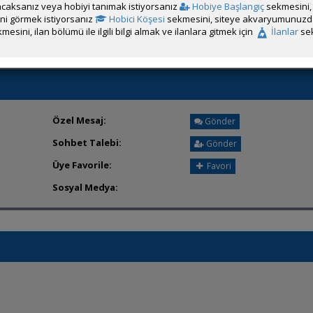
caksanız veya hobiyi tanımak istiyorsanız
Hobiye Başlangıç
sekmesini, 
Üyenin ÖM Engelini Kaldır
rini görmek istiyorsanız
Hobici Köşesi
sekmesini, siteye akvaryumunuzda 
mesini, ilan bölümü ile ilgili bilgi almak ve ilanlara gitmek için
İlanlar
sek
Özel Mesaj:
Gönder
Sohbet Talebi:
Gönder
Üye Favorile:
Favori
Sosyal Medya: