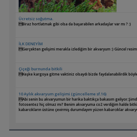
Ücretsiz soğutma.
Biraz hortlatmak gibi olsa da başarabilen arkadaşlar var mı ? :)
İLK DENEYİM
Gerçekten gelişimi merakla izlediğim bir akvaryum :) Güncel resimle
Çiçeği burnunda bitkili
Keşke kargoya gitme vaktiniz olsaydı bizde faydalanabilirdik böyle
10 Aylık akvaryum gelişimi (güncelleme sf.16)
Abi senin bu akvaryumun bir harika baktıkça bakasım geliyor.Şimdi 
fotosentez hiç olmaz mı? Benim akvaryuma co2 verdiğim halde bitkil
kabarcıkların üstüne çevirmiş durumdayım yüzen kabarcıklar akvar