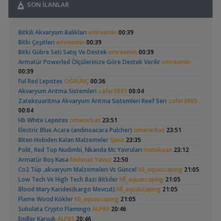
SON İLANLAR
Akvaryum Tanıtımı
,
Karidesler Sobo Sf 550f Filtre İçine Kaçabilir Mi
Joec
13:12
Geophagus Red
Basit Melek Ve Cuce
Omurgasızlar
Bitkili Akvaryum Balıkları
emreemin
00:39
Head Üreme Süreci
Vatoz Akvaryumu
,
Bitkili Akvaryuma İlk Adım
saturday
12:45
(41)
Bitki Çeşitleri
emreemin
00:39
Vlog
(200 Litre)
Yeni Üye Forumu
Bitki Gübre Seti Satış Ve Destek
emreemin
00:39
,
👋 Yeni Gelenler Buradan Merhaba Desin
wolk23
12:03
Armatür Powerled Ölçülerinize Göre Destek Verilir
emreemin
Yeni Üye Forumu
00:39
,
Büyükşehir Belediyesi Çalışıyor,gece 3 😊
MasterChiefHakan
Ful Red Lepistes
ÖĞRÜNÇ
00:36
10:09
Apistogramma
30x20x20 Ramshorn
Akvaryum Arıtma Sistemleri
zafer3885
00:04
Yeni Üye Forumu
Hongsloi Çiftim Ve
Akvaryumu
(4)
(6)
Zateksuaritma Akvaryum Arıtma Sistemleri Reef Seri
zafer3885
,
Bitkili Tankda Led Kullanımı
dreamcatcherr
09:15
Yavruları
00:04
Işık CO2 ve Ekipmanlar
Hb White Lepistes
omererbas
23:51
,
Dıy - Akvaryum Aydınlatması Hakkında Bilgi
Minics
01:42
Electric Blue Acara (andinoacara Pulcher)
omererbas
23:51
Yeni Üye Forumu
Biten Hobiden Kalan Malzemeler
SJess
23:35
,
130 Lt 50+ Lepistes İçin8.500 Tl Bütçeli Dışfiltre
Serpent
Betta Antuta
Leonardit Zeminli
Polit, Red Top Nudimbi, Nkanda Mc Yavruları
metekaan
23:12
00:15
Akvaryum Kurulumu
(4)
Armatür Boş Kasa
Mehmet Yavuz
22:50
Yeni Üye Forumu
Co2 Tüp ,akvaryum Malzemeleri Vs Güncel
hll_aquascaping
21:05
,
Catappa Yetişiyorum
Rafayel
22:46
Low Tech Ve High Tech Bazı Bitkiler
hll_aquascaping
21:05
Bitki Türleri ve Bakımı
Blood Mary Karides(kargo Mevcut)
hll_aquascaping
,
21:05
Akvaredden Gelen Bitkiler
Sufisu
21:48
Flame Wood Kökler
hll_aquascaping
21:05
Bitki Türleri ve Bakımı
Ramshorn Hakkında
37 Litrelik Siyah
,
30x20x20
Subulata Crypto Flamingo
akvaristsaglam
ALP85
20:15
20:46
Her Şey
Neon Tetra
(123)
Akvaryum Tanıtımı
Endler Karışık
ALP85
20:46