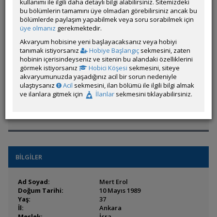
kullanımı ile ilgili daha detaylı bilgi alabilirsiniz. Sitemizdeki
bu bölümlerin tamamını üye olmadan görebilirsiniz ancak bu
Hesap Durumu:
Aktif
bölümlerde paylaşım yapabilmek veya soru sorabilmek için
Durumu:
Çevrim Dışı
üye olmanız
gerekmektedir.
Üyelik Tarihi:
02 Eylül 2013 15:09
Son Ziyaret:
16 Mayıs 2026 21:05
Akvaryum hobisine yeni başlayacaksanız veya hobiyi
Toplam Mesaj:
3824 [0.81 Gün Ortalaması]
tanımak istiyorsanız
Hobiye Başlangıç
sekmesini, zaten
Paylaşım Sayisı:
0 (Son 6 Ay)
hobinin içerisindeyseniz ve sitenin bu alandaki özelliklerini
İlan Sayisı:
görmek istiyorsanız
Hobici Köşesi
sekmesini, siteye
akvaryumunuzda yaşadığınız acil bir sorun nedeniyle
Üyenin Mesaj ve İlanlarını Gör
ulaştıysanız
Acil
sekmesini, ilan bölümü ile ilgili bilgi almak
Üyenin Açtığı Konuları Gör
ve ilanlara gitmek için
İlanlar
sekmesini tıklayabilirsiniz.
Üyeden ÖM Almayı Engelle
BİLGİLER
Ad Soyad:
Mert Erol
Doğum Tarihi:
10 Mayıs 1989
Yaş:
37
İl:
Ankara
Meslek:
İcra