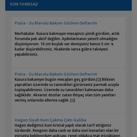
SON 10 MESAJI
Pistia - Su Marulu Bakımı Gözlem Defterim
Merhabalar. Kusura bakmayın mesajınızı şimdi gördüm, artık
forumda pek aktif değilim. Aydınlatmanın yeterli olmadığını
düşünüyorum. 10 cm boşluk var demişsiniz bence 5 cm 'e
kadar düşürebilirsiniz. Akabinde varsa gübre takviyesi
yapabilirsiniz.
Pistia - Su Marulu Bakımı Gözlem Defterim
Kusura bakamyın bugün mesajları geç gördüm.[:)] Bitkinin
yaprakları üzerinde su tanecikleri görürseniz parmak ucuyla
toplayabilirsiniz. Üzerinde su tanecikleri kalmaması daha
sağlıklıdır. Akvarist dostlar zaten ihtiyaç olan tüm yanıtları
vermiş onlarında ellerine sağlık. [:)]
Hagen Siyah Kum Çakma Çıktı Galiba
Hagen dediğimiz kum kristal yapılı olarak tarif ettiğimiz
türdendir. Renginin daha canlı ve daha sivri kenarları olan bir
görüntü bekliyordum açıkçası, rengi oldukça mat gözüküyor.