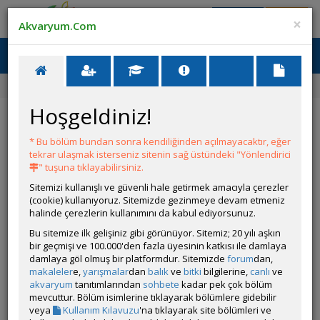
Giriş Yap
Üye Ol
×
Akvaryum.Com
Ana Menü
Toggl
naviga
Ana Sayfa
Forum
Üye Profili
Hoşgeldiniz!
ÖZELLİKLER
* Bu bölüm bundan sonra kendiliğinden açılmayacaktır, eğer
tekrar ulaşmak isterseniz sitenin sağ üstündeki "Yönlendirici
" tuşuna tıklayabilirsiniz.
Sitemizi kullanışlı ve güvenli hale getirmek amacıyla çerezler
(cookie) kullanıyoruz. Sitemizde gezinmeye devam etmeniz
halinde çerezlerin kullanımını da kabul ediyorsunuz.
Kullanıcı Adı:
Nefer
Bu sitemize ilk gelişiniz gibi görünüyor. Sitemiz; 20 yılı aşkın
Kullanıcı Grubu:
Forum Özel Üyesi
bir geçmişi ve 100.000'den fazla üyesinin katkısı ile damlaya
Kullanıcı Başlığı:
damlaya göl olmuş bir platformdur. Sitemizde
forum
dan,
makaleler
e,
yarışmalar
dan
balık
ve
bitki
bilgilerine,
canlı
ve
akvaryum
tanıtımlarından
sohbete
kadar pek çok bölüm
Geri Bildirimleri:
58 adet mevcut.
mevcuttur. Bölüm isimlerine tıklayarak bölümlere gidebilir
Aldığı Beğeni:
2079
veya
Kullanım Kılavuzu
'na tıklayarak site bölümleri ve