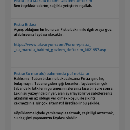
Pistia - Su Marulu Bakımı Gözlem Defterim
Ben teşekkür ederim, sağlıkla yetiştirin inşallah.
Pistia Bitkisi
Açmış olduğum bir konu var Pistia bakımı ile ilgili oraya göz
atabilirseniz faydası olacaktır.
https://www.akvaryum.com/Forum/pistia_-
_su_marulu_bakimi_gozlem_defterim_k821957.asp
Pistia(Su marulu) bakımında püf noktalar
Haklısınız. Taban bitkisine bakacaksanız Pistia işine hiç
bulaşmayın. Tabana giden ışığı keserler, faydasından çok
tabanda ki bitkilerin çürümesini izlersiniz kısa bir süre sonra.
Lakin su yüzeyinde bir yer, alan ayarlayabilir ve sabitlerseniz
akıntının en az olduğu yer olmak koşulu ile sıkıntı
çekmezsiniz. Bir çok alternatif üretilebilir bu şekilde.
Köpüklenme içinde yemlemeyi azaltmak, çeşitliliği arttırmak,
su değişimi yapmanızın faydası olabilir.