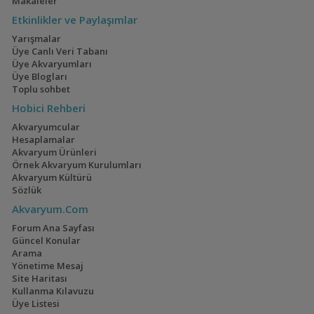
Makaleler
Etkinlikler ve Paylaşımlar
Geophagus Red
İwagumi
Yarışmalar
Head Tapajos
Üye Canlı Veri Tabanı
(13)
(14)
Üye Akvaryumları
Üye Blogları
Toplu sohbet
Hobici Rehberi
Ateşağız
40x40x40
Akvaryumcular
(2)
(2)
Hesaplamalar
Akvaryum Ürünleri
Örnek Akvaryum Kurulumları
Akvaryum Kültürü
Sözlük
Mavi Melek Karides
110 Litre Japon
Akvaryum.Com
Akvaryumu
(11)
Forum Ana Sayfası
Güncel Konular
Arama
Yönetime Mesaj
Site Haritası
Kullanma Kılavuzu
Cyrtocara Moorii
1,5 Yıllık Walstad
Üye Listesi
Tecrübeleri
(3)
(28)