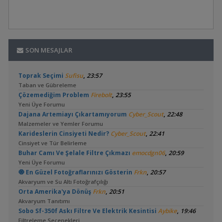
SON MESAJLAR
,
Toprak Seçimi
Sufisu
23:57
Taban ve Gübreleme
,
Çözemediğim Problem
Firebolt
23:55
Yeni Üye Forumu
,
Dajana Artemiayı Çıkartamıyorum
Cyber_Scout
22:48
Malzemeler ve Yemler Forumu
,
Karideslerin Cinsiyeti Nedir?
Cyber_Scout
22:41
Cinsiyet ve Tür Belirleme
,
Buhar Camı Ve Şelale Filtre Çıkmazı
emocdgn06
20:59
Yeni Üye Forumu
,
🧿 En Güzel Fotoğraflarınızı Gösterin
Frkn
20:57
Akvaryum ve Su Altı Fotoğrafçılığı
,
Orta Amerika'ya Dönüş
Frkn
20:51
Akvaryum Tanıtımı
,
Sobo Sf-350f Askı Filtre Ve Elektrik Kesintisi
Aybike
19:46
Filtreleme Seçenekleri