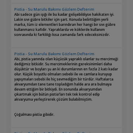
Pistia - Su Marulu Bakımı Gözlem Defterim
Abi sadece gün ışığı ile bu kadar gelişebildiyse hakikaten iyi.
Lakin sıvı gübre bitkiler için şart. Konuda belirttiğim yerli
marka, tüm iz elementleri barındıran her hangi bir sıvı gübre
kullanmanız kafidir. Yapraklarda ve köklerde kullanım
sonrasında ki farklılığı kısa zamanda fark edeceksinizdir.
Pistia - Su Marulu Bakımı Gözlem Defterim
Abi, pistia yanında olan küçücük yapraklı olanlar su mercimeği
dediğimiz bitkidir. Su mercimeklerinin gereksinimleri daha
düşüktür ve boyları şu an ki durumlarının en fazla 2 katı kadar
olur. Küçük boyutlu olmaları sebebi ile ve camlara kuruyup
yapışmaları sebebi ile hiç sevmediğim bir türdür. Haftalarca
akvaryumdan tane tane topladığım halde ara ara bulmaya
devam ettiğim bir bitkiydi. En sonunda akvaryumdan
çıkartmak için bütün pistia'ları tek tek kontrol edip
akvaryuma yerleştirerek çözüm bulabilmiştim.
Çoğalması pistia gibidir.