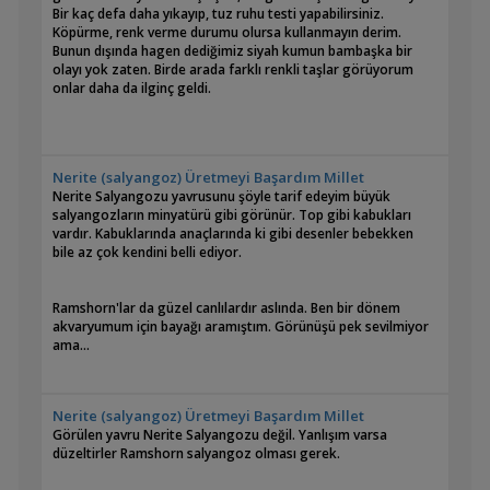
Bir kaç defa daha yıkayıp, tuz ruhu testi yapabilirsiniz.
Köpürme, renk verme durumu olursa kullanmayın derim.
Bunun dışında hagen dediğimiz siyah kumun bambaşka bir
olayı yok zaten. Birde arada farklı renkli taşlar görüyorum
onlar daha da ilginç geldi.
Nerite (salyangoz) Üretmeyi Başardım Millet
Nerite Salyangozu yavrusunu şöyle tarif edeyim büyük
salyangozların minyatürü gibi görünür. Top gibi kabukları
vardır. Kabuklarında anaçlarında ki gibi desenler bebekken
bile az çok kendini belli ediyor.
Ramshorn'lar da güzel canlılardır aslında. Ben bir dönem
akvaryumum için bayağı aramıştım. Görünüşü pek sevilmiyor
ama...
Nerite (salyangoz) Üretmeyi Başardım Millet
Görülen yavru Nerite Salyangozu değil. Yanlışım varsa
düzeltirler Ramshorn salyangoz olması gerek.