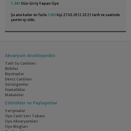
Yerli Üretim Apistogramma Trifasciata
rhn35
23:25
1,941
Dün Giriş Yapan Üye
L144 Mavi Göz Tül Vatozlar Kampanyanın Kralı
FULL RED MEHMET
22:53
Şu ana kadar en fazla
1365
kişi 27.03.2012 23:21 tarih ve saatinde
Electric Blue Acara
60x40x40 Walstad
Dophin C1300 Dış Filtre Sıfırdan Farksız Garantili
FULL RED
çevrim içi oldu.
(4)
(36)
MEHMET
22:53
Geophagus Red
160x60x60
Akvaryum Ansiklopedisi
Head Tapajos
Akvaryumum
(13)
(3)
Tatlı Su Canlıları
Bitkiler
Biyotoplar
Deniz Canlıları
Sürüngenler
Ateşağız
İwagumi
Hastalıklar
Makaleler
(2)
(14)
Etkinlikler ve Paylaşımlar
Yarışmalar
Üye Canlı Veri Tabanı
Üye Akvaryumları
Mavi Melek Karides
40x40x40
Üye Blogları
(2)