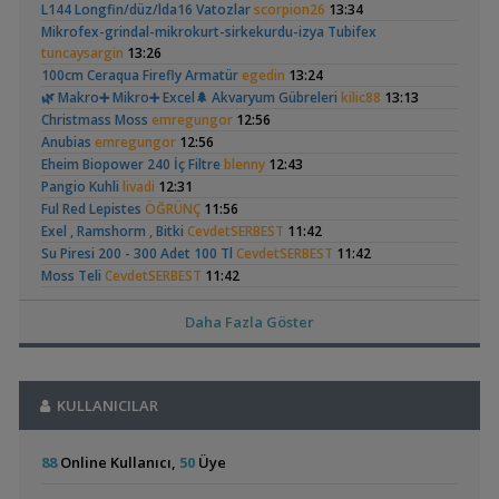
(6)
L144 Longfin/düz/lda16 Vatozlar
scorpion26
13:34
Işık CO2 ve Ekipmanlar
Mikrofex-grindal-mikrokurt-sirkekurdu-izya Tubifex
,
Klorlu Suya Girmiş Pipo Filtre
hoppala
02:22
tuncaysargin
13:26
Filtreleme Seçenekleri
100cm Ceraqua Firefly Armatür
egedin
13:24
,
Akvaryum Daki Beyaz İnce Solucanlar
Ahmet53
23:56
🌿 Makro➕️ Mikro➕ Excel🌲 Akvaryum Gübreleri
kilic88
13:13
Yeni Üye Forumu
Ramshorn Hakkında
Leonardit Zeminli
Christmass Moss
emregungor
12:56
,
Aquasphere Tr Youtube Kanalı
IgorVladimir
23:11
Her Şey
Akvaryum Kurulumu
(4)
Anubias
emregungor
12:56
Akvaryum Dünyasından Haberler
Eheim Biopower 240 İç Filtre
blenny
12:43
,
Vahşi Beta Ve Labirentli Hobicileri, Birleşin!
Cyber_Scout
22:34
Pangio Kuhli
livadi
12:31
Labirentliler
Ful Red Lepistes
ÖĞRÜNÇ
11:56
,
Süngerle 24 Saatte Sessiz Artemia Çıkarma
BLGHN
21:15
Exel , Ramshorm , Bitki
CevdetSERBEST
11:42
Elma Salyangozu
37 Litrelik Siyah
Malzemeler ve Yemler Forumu
Su Piresi 200 - 300 Adet 100 Tl
CevdetSERBEST
11:42
Güncel
Neon Tetra
,
(123)
Leonardit Zeminli Akvaryum Kurulumu
Belisarius
20:14
Moss Teli
CevdetSERBEST
11:42
Akvaryumum
Akvaryum Tanıtımı
Gold Laser Corydoras (3d-6e)
Emirk
10:58
,
Merhaba Bütçem Max 1200 Civarı Sessiz Çift Çıkışlı
berat76
🐬˚˖𓍢✨໋ 🐋✧˚koleksiyonluk Bitkiler˚˖🐬˚✨໋ 🐋✧˚.🐟
hasancn
10:04
Daha Fazla Göster
19:41
Cam Emiş Basış ,gübre Seti 7 Parça
hasancn
10:04
Akvaryum ve Tür Tavsiyesi
High Tech Paketleri %40 İndimli Tek Paket
hasancn
10:04
,
Balkondaki Pondum Çok Isınıyor.
İnci Kefali
19:19
Otocinclus
Red Mangrove
Caridina Serratirostris ( Ninja Karides)
dream07
09:52
(rhizophora Mangle)
Bitki Akvaryumları Genel
KULLANICILAR
(2)
(18)
Akvaryum Kumu (katışıksız Midye Kırığı Kum)
dream07
09:52
,
37 Litrelik Siyah Neon Tetra Akvaryumum
Ahmet53
18:02
Melek Çifti Yumurta Diziyor
dream07
09:52
Akvaryum Tanıtımı
Çift Kribensisler Düzenli Yavru Veren 5 Çift
dream07
09:52
88
Online Kullanıcı,
50
Üye
,
Red Mangrove (rhizophora Mangle)
bilentungul
14:43
Akvaryumların İhtiyaçları
GETS34
09:39
Akvaryum Tanıtımı
Uygun Yerli Üretim Ivanacara Bimaculata Yavruları
flanormimar