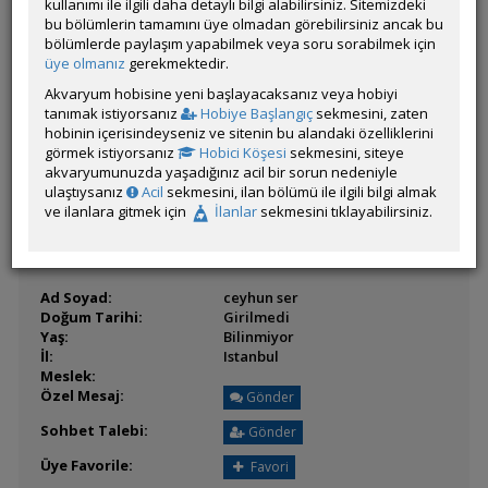
kullanımı ile ilgili daha detaylı bilgi alabilirsiniz. Sitemizdeki
Paylaşım Sayisı:
201 (Son 6 Ay)
bu bölümlerin tamamını üye olmadan görebilirsiniz ancak bu
İlan Sayisı:
bölümlerde paylaşım yapabilmek veya soru sorabilmek için
üye olmanız
Üyenin Mesaj ve İlanlarını Gör
gerekmektedir.
Akvaryum hobisine yeni başlayacaksanız veya hobiyi
Üyenin Açtığı Konuları Gör
tanımak istiyorsanız
Hobiye Başlangıç
sekmesini, zaten
hobinin içerisindeyseniz ve sitenin bu alandaki özelliklerini
Üyeden ÖM Almayı Engelle
görmek istiyorsanız
Hobici Köşesi
sekmesini, siteye
akvaryumunuzda yaşadığınız acil bir sorun nedeniyle
ulaştıysanız
Acil
sekmesini, ilan bölümü ile ilgili bilgi almak
ve ilanlara gitmek için
İlanlar
sekmesini tıklayabilirsiniz.
BİLGİLER
Ad Soyad:
ceyhun ser
Doğum Tarihi:
Girilmedi
Yaş:
Bilinmiyor
İl:
Istanbul
Meslek:
Özel Mesaj:
Gönder
Sohbet Talebi:
Gönder
Üye Favorile:
Favori