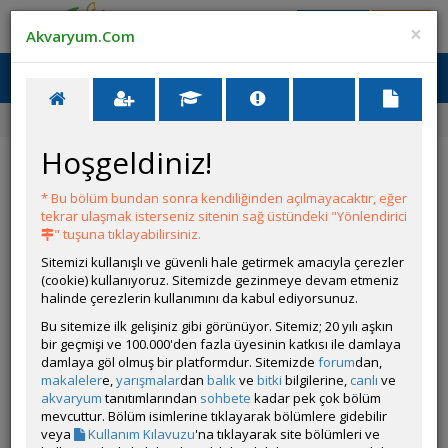
Giriş Yap
Üye Ol
×
Akvaryum.Com
Ana Menü
Toggl
naviga
Ana Sayfa
Forum
Üye Profili
Hoşgeldiniz!
ÖZELLİKLER
* Bu bölüm bundan sonra kendiliğinden açılmayacaktır, eğer
tekrar ulaşmak isterseniz sitenin sağ üstündeki "Yönlendirici
" tuşuna tıklayabilirsiniz.
Sitemizi kullanışlı ve güvenli hale getirmek amacıyla çerezler
(cookie) kullanıyoruz. Sitemizde gezinmeye devam etmeniz
halinde çerezlerin kullanımını da kabul ediyorsunuz.
Kullanıcı Adı:
ceyh
Kullanıcı Grubu:
Forum Özel Üyesi
Bu sitemize ilk gelişiniz gibi görünüyor. Sitemiz; 20 yılı aşkın
Geri Bildirimleri:
0 adet mevcut.
bir geçmişi ve 100.000'den fazla üyesinin katkısı ile damlaya
Aldığı Beğeni:
17404
damlaya göl olmuş bir platformdur. Sitemizde
forum
dan,
Hesap Durumu:
Aktif
makaleler
e,
yarışmalar
dan
balık
ve
bitki
bilgilerine,
canlı
ve
Durumu:
Çevrim Dışı
akvaryum
tanıtımlarından
sohbete
kadar pek çok bölüm
Üyelik Tarihi:
11 Haziran 2017 20:15
mevcuttur. Bölüm isimlerine tıklayarak bölümlere gidebilir
Son Ziyaret:
28 Temmuz 2026 17:19
veya
Kullanım Kılavuzu
'na tıklayarak site bölümleri ve
Toplam Mesaj:
10833 [3.24 Gün Ortalaması]