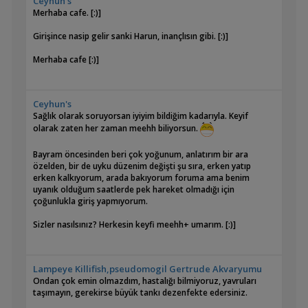
Ceyhun's
Merhaba cafe. [:)]
Girişince nasip gelir sanki Harun, inançlısın gibi. [:)]
Merhaba cafe [:)]
Ceyhun's
Sağlık olarak soruyorsan iyiyim bildiğim kadarıyla. Keyif
olarak zaten her zaman meehh biliyorsun.
Bayram öncesinden beri çok yoğunum, anlatırım bir ara
özelden, bir de uyku düzenim değişti şu sıra, erken yatıp
erken kalkıyorum, arada bakıyorum foruma ama benim
uyanık olduğum saatlerde pek hareket olmadığı için
çoğunlukla giriş yapmıyorum.
Sizler nasılsınız? Herkesin keyfi meehh+ umarım. [:)]
Lampeye Killifish,pseudomogil Gertrude Akvaryumu
Ondan çok emin olmazdım, hastalığı bilmiyoruz, yavruları
taşımayın, gerekirse büyük tankı dezenfekte edersiniz.