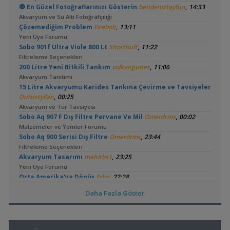
,
🧿 En Güzel Fotoğraflarınızı Gösterin
bendeniztayfun
14:33
Akvaryum ve Su Altı Fotoğrafçılığı
,
Çözemediğim Problem
Firebolt
13:11
Yeni Üye Forumu
,
Sobo 901f Ultra Viole 800 Lt
Shortbuff
11:22
Filtreleme Seçenekleri
,
200 Litre Yeni Bitkili Tankım
volkangunes
11:06
Akvaryum Tanıtımı
15 Litre Akvaryumu Karides Tankına Çevirme ve Tavsiyeler
,
Durustyilan
00:25
Akvaryum ve Tür Tavsiyesi
,
Sobo Aq 907 F Dış Filtre Pervane Ve Mil
Omerdrms
00:02
Malzemeler ve Yemler Forumu
,
Sobo Aq 900 Serisi Dış Filtre
Omerdrms
23:44
Filtreleme Seçenekleri
,
Akvaryum Tasarımı
mahirbs1
23:25
Yeni Üye Forumu
,
Orta Amerika'ya Dönüş
Frkn
22:28
Akvaryum Tanıtımı
Daha Fazla Göster
,
Co2 Dolum Yeri
Duboisi_
20:59
Işık CO2 ve Ekipmanlar
,
Tür Önerisi
Ahmet53
19:52
Akvaryum ve Tür Tavsiyesi