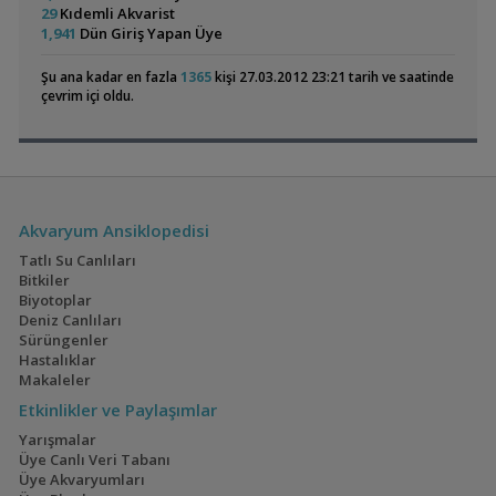
Eheim, Dophin, Sera Vb. Çeşitli Malzemeler
BadgeR
13:53
29
Kıdemli Akvarist
Chihiros Rgb Vivid 2 Mini Shade Arıyorum
BadgeR
13:53
1,941
Dün Giriş Yapan Üye
Anentome Helena (katil Salyangoz) Arıyorum
BadgeR
13:53
Lepistes Otu Ucretsiz / Frogbit 5 Tl
ALTEMUR
13:20
Şu ana kadar en fazla
1365
kişi 27.03.2012 23:21 tarih ve saatinde
Electric Blue Acara
160x60x60
Bolbitis Heudelotii, Trident Fern
metsi
13:13
çevrim içi oldu.
Akvaryumum
(4)
(3)
Akvaryum 30*30
metsi
13:13
100cm Ceraqua Firefly Armatür
egedin
13:02
Hb White Lepistes
omererbas
12:22
Geophagus Red
İwagumi
Akvaryum Ansiklopedisi
Head Tapajos
(13)
(14)
Tatlı Su Canlıları
Bitkiler
Biyotoplar
Deniz Canlıları
Sürüngenler
Ateşağız
40x40x40
Hastalıklar
Makaleler
(2)
(2)
Etkinlikler ve Paylaşımlar
Yarışmalar
Üye Canlı Veri Tabanı
Üye Akvaryumları
Mavi Melek Karides
110 Litre Japon