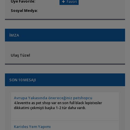
Üye Favorile:
Favori
Sosyal Medya:
İMZA
Ulaş Tüzel
SON 10 MESAJI
Avrupa Yakasında önereceğiniz petshopcu
4.leventte as pet shop var en son full black lepistesler
dikkatimi çekmişti başka 1-2 tür daha vardı.
Karides Yem Yapımı