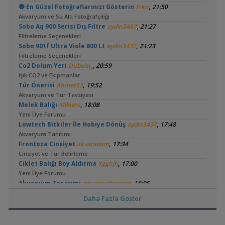
,
🧿 En Güzel Fotoğraflarınızı Gösterin
Frkn
21:50
Akvaryum ve Su Altı Fotoğrafçılığı
,
Sobo Aq 900 Serisi Dış Filtre
aydin3437
21:27
Filtreleme Seçenekleri
,
Sobo 901f Ultra Viole 800 Lt
aydin3437
21:23
Filtreleme Seçenekleri
,
Co2 Dolum Yeri
Duboisi_
20:59
Işık CO2 ve Ekipmanlar
,
Tür Önerisi
Ahmet53
19:52
Akvaryum ve Tür Tavsiyesi
,
Melek Balığı
Milners
18:08
Yeni Üye Forumu
,
Lowtech Bitkiler İle Hobiye Dönüş
aydin3437
17:48
Akvaryum Tanıtımı
,
Frontoza Cinsiyet
akvaradam
17:34
Cinsiyet ve Tür Belirleme
,
Ciklet Balığı Boy Aldırma
Ygghjh
17:00
Yeni Üye Forumu
,
Akvaryum Tasarımı
aquaticathearmi
16:06
Yeni Üye Forumu
Daha Fazla Göster
,
Ternapi Medaka Pondları
ternapi
15:33
Akvaryum Tanıtımı
,
Basit Melek Ve Cuce Vatoz Akvaryumu (200 Litre)
saturday