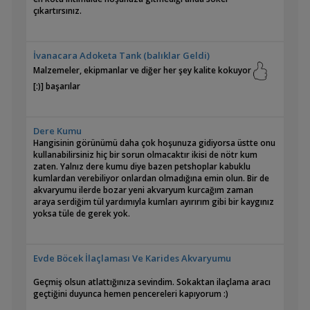
çıkartırsınız.
İvanacara Adoketa Tank (balıklar Geldi)
Malzemeler, ekipmanlar ve diğer her şey kalite kokuyor
[:)] başarılar
Dere Kumu
Hangisinin görünümü daha çok hoşunuza gidiyorsa üstte onu
kullanabilirsiniz hiç bir sorun olmacaktır ikisi de nötr kum
zaten. Yalnız dere kumu diye bazen petshoplar kabuklu
kumlardan verebiliyor onlardan olmadığına emin olun. Bir de
akvaryumu ilerde bozar yeni akvaryum kurcağım zaman
araya serdiğim tül yardımıyla kumları ayırırım gibi bir kaygınız
yoksa tüle de gerek yok.
Evde Böcek İlaçlaması Ve Karides Akvaryumu
Geçmiş olsun atlattığınıza sevindim. Sokaktan ilaçlama aracı
geçtiğini duyunca hemen pencereleri kapıyorum :)