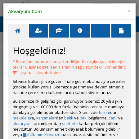
Giriş Yap
Üye Ol
×
Akvaryum.Com
Ana Menü
Toggl
naviga
Ana Sayfa
Forum
Üye Profili
Hoşgeldiniz!
ÖZELLİKLER
* Bu bölüm bundan sonra kendiliğinden açılmayacaktır, eğer
tekrar ulaşmak isterseniz sitenin sağ üstündeki "Yönlendirici
" tuşuna tıklayabilirsiniz.
Sitemizi kullanışlı ve güvenli hale getirmek amacıyla çerezler
(cookie) kullanıyoruz. Sitemizde gezinmeye devam etmeniz
halinde çerezlerin kullanımını da kabul ediyorsunuz.
Kullanıcı Adı:
Ulast
Bu sitemize ilk gelişiniz gibi görünüyor. Sitemiz; 20 yılı aşkın
Kullanıcı Grubu:
Forum Üyesi
bir geçmişi ve 100.000'den fazla üyesinin katkısı ile damlaya
Geri Bildirimleri:
2 adet mevcut.
damlaya göl olmuş bir platformdur. Sitemizde
forum
dan,
Aldığı Beğeni:
12
makaleler
e,
yarışmalar
dan
balık
ve
bitki
bilgilerine,
canlı
ve
Hesap Durumu:
akvaryum
tanıtımlarından
sohbete
Aktif
kadar pek çok bölüm
Durumu:
mevcuttur. Bölüm isimlerine tıklayarak bölümlere gidebilir
Çevrim Dışı
Üyelik Tarihi:
veya
Kullanım Kılavuzu
'na tıklayarak site bölümleri ve
15 Ocak 2019 17:26