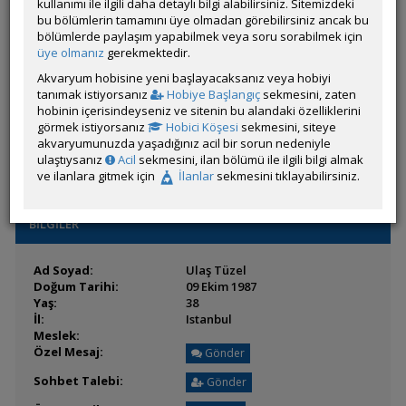
Son Ziyaret:
kullanımı ile ilgili daha detaylı bilgi alabilirsiniz. Sitemizdeki
15 Haziran 2026 12:58
Toplam Mesaj:
bu bölümlerin tamamını üye olmadan görebilirsiniz ancak bu
11 [0.00 Gün Ortalaması]
Paylaşım Sayisı:
bölümlerde paylaşım yapabilmek veya soru sorabilmek için
0 (Son 6 Ay)
İlan Sayisı:
üye olmanız
gerekmektedir.
Üyenin Mesaj ve İlanlarını Gör
Akvaryum hobisine yeni başlayacaksanız veya hobiyi
tanımak istiyorsanız
Hobiye Başlangıç
sekmesini, zaten
Üyenin Açtığı Konuları Gör
hobinin içerisindeyseniz ve sitenin bu alandaki özelliklerini
görmek istiyorsanız
Hobici Köşesi
sekmesini, siteye
Üyenin ÖM Engelini Kaldır
akvaryumunuzda yaşadığınız acil bir sorun nedeniyle
ulaştıysanız
Acil
sekmesini, ilan bölümü ile ilgili bilgi almak
ve ilanlara gitmek için
İlanlar
sekmesini tıklayabilirsiniz.
BİLGİLER
Ad Soyad:
Ulaş Tüzel
Doğum Tarihi:
09 Ekim 1987
Yaş:
38
İl:
Istanbul
Meslek:
Özel Mesaj:
Gönder
Sohbet Talebi:
Gönder