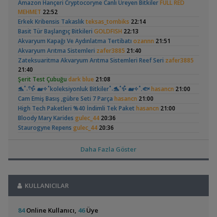
Amazon Hançeri Cryptocoryne Canlı Üreyen Bitkiler
FULL RED
Akvaryum Dünyasından Haberler
Akvaryum Kurulumu
(4)
MEHMET
22:52
,
Vahşi Beta Ve Labirentli Hobicileri, Birleşin!
Cyber_Scout
Erkek Kribensis Takaslık
teksas_tombiks
22:14
22:34
Basit Tür Başlangıç Bitkileri
GOLDFISH
22:13
Labirentliler
Akvaryum Kapağı Ve Aydınlatma Tertibatı
ozannn
21:51
,
Süngerle 24 Saatte Sessiz Artemia Çıkarma
BLGHN
21:15
Akvaryum Arıtma Sistemleri
zafer3885
21:40
Malzemeler ve Yemler Forumu
Ramshorn Hakkında
37 Litrelik Siyah
Zateksuaritma Akvaryum Arıtma Sistemleri Reef Seri
zafer3885
,
Leonardit Zeminli Akvaryum Kurulumu
Belisarius
20:14
Her Şey
Neon Tetra
(123)
21:40
Akvaryum Tanıtımı
Akvaryumum
Şerit Test Çubuğu
dark blue
21:08
,
Merhaba Bütçem Max 1200 Civarı Sessiz Çift Çıkışlı
berat76
🐬˚˖𓍢✨໋ 🐋✧˚koleksiyonluk Bitkiler˚˖🐬˚✨໋ 🐋✧˚.🐟
hasancn
21:00
19:41
Cam Emiş Basış ,gübre Seti 7 Parça
hasancn
21:00
Akvaryum ve Tür Tavsiyesi
High Tech Paketleri %40 İndimli Tek Paket
hasancn
21:00
,
Balkondaki Pondum Çok Isınıyor.
İnci Kefali
19:19
Elma Salyangozu
Red Mangrove
Bloody Mary Karides
gulec_44
20:36
Bitki Akvaryumları Genel
Güncel
(rhizophora Mangle)
Staurogyne Repens
gulec_44
20:36
,
(18)
37 Litrelik Siyah Neon Tetra Akvaryumum
Ahmet53
18:02
Satılık Geosesarma Dennerle Purple Vampir Yengeç
Arch.Hüseyin
Akvaryum Tanıtımı
20:28
,
Red Mangrove (rhizophora Mangle)
bilentungul
14:43
Daha Fazla Göster
C. Vatoz, Moss, Karides, Lepistes, Katil Salyangoz
Aquarist101
Akvaryum Tanıtımı
19:44
,
Dwarf Puffer / Pea Puffer Türkiye’de Besleyenler
Future07
14:25
Toplu Satış Karışık Malzemeler Uyguna Takasa Açık
Aquarist101
Otocinclus
Yeni Tetra
19:44
Akvaryumum
Diğer Tatlı Su Canlıları
KULLANICILAR
(2)
(390)
,
135 Lt Akvaryum İçin Bu Canlı Sayısı Fazla Mı?
Canlı Yemler (grindal,mikrofex,mikrokurt) Hasada H
Betta_King
Kaangzkr
12:01
19:37
84
Online Kullanıcı,
46
Üye
Yeni Üye Forumu
Kan Kırmızı Kiraz Karides(seleksiyon Yapıldı)
Kaangzkr
19:37