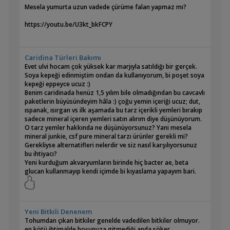
Mesela yumurta uzun vadede çürüme falan yapmaz mı?
https://youtu.be/U3kt_bkFCPY
Caridina Türleri Bakımı
Evet ulvi hocam çok yüksek kar marjıyla satıldığı bir gerçek.
Soya kepeği edinmiştim ondan da kullanıyorum, bi poşet soya
kepeği eppeyce ucuz :)
Benim caridinada henüz 1,5 yılım bile olmadığından bu cavcavlı
paketlerin büyüsündeyim hâla :) çoğu yemin içeriği ucuz; dut,
ıspanak, ısırgan vs ilk aşamada bu tarz içerikli yemleri bırakıp
sadece mineral içeren yemleri satın alırım diye düşünüyorum.
O tarz yemler hakkında ne düşünüyorsunuz? Yani mesela
mineral junkie, csf pure mineral tarzı ürünler gerekli mi?
Gerekliyse alternatifleri nelerdir ve siz nasıl karşılıyorsunuz
bu ihtiyacı?
Yeni kurduğum akvaryumların birinde hiç bacter ae, beta
glucan kullanmayıp kendi içimde bi kıyaslama yapayım bari.
Yeni Bitkili Denenem
Tohumdan çıkan bitkiler genelde vadedilen bitkiler olmuyor.
en kötü ihtimalde hoşunuza gitmediği anda söker