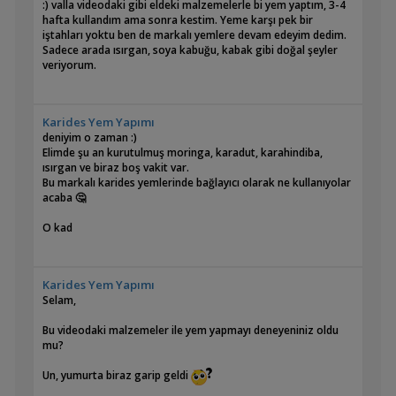
:) valla videodaki gibi eldeki malzemelerle bi yem yaptım, 3-4
hafta kullandım ama sonra kestim. Yeme karşı pek bir
iştahları yoktu ben de markalı yemlere devam edeyim dedim.
Sadece arada ısırgan, soya kabuğu, kabak gibi doğal şeyler
veriyorum.
Karides Yem Yapımı
deniyim o zaman :)
Elimde şu an kurutulmuş moringa, karadut, karahindiba,
ısırgan ve biraz boş vakit var.
Bu markalı karides yemlerinde bağlayıcı olarak ne kullanıyolar
acaba 🤔
O kad
Karides Yem Yapımı
Selam,
Bu videodaki malzemeler ile yem yapmayı deneyeniniz oldu
mu?
Un, yumurta biraz garip geldi