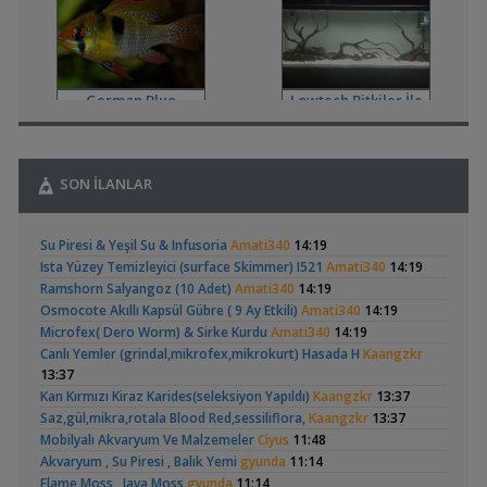
,
Karidesler Sobo Sf 550f Filtre İçine Kaçabilir Mi
Joec
13:12
Omurgasızlar
,
Bitkili Akvaryuma İlk Adım
saturday
12:45
Yeni Üye Forumu
German Blue
Lowtech Bitkiler İle
,
👋 Yeni Gelenler Buradan Merhaba Desin
wolk23
12:03
Ramirezi
Hobiye Dönüş
Yeni Üye Forumu
,
Büyükşehir Belediyesi Çalışıyor,gece 3 😊
MasterChiefHakan
10:09
SON İLANLAR
Yeni Üye Forumu
,
Bitkili Tankda Led Kullanımı
dreamcatcherr
09:15
Geophagus Red
Basit Melek Ve Cuce
Işık CO2 ve Ekipmanlar
Su Piresi & Yeşil Su & Infusoria
Amati340
14:19
Head Üreme Süreci
Vatoz Akvaryumu
,
Dıy - Akvaryum Aydınlatması Hakkında Bilgi
Minics
01:42
(41)
Ista Yüzey Temizleyici (surface Skimmer) I521
Amati340
14:19
Vlog
(200 Litre)
Yeni Üye Forumu
Ramshorn Salyangoz (10 Adet)
Amati340
14:19
,
130 Lt 50+ Lepistes İçin8.500 Tl Bütçeli Dışfiltre
Serpent
Osmocote Akıllı Kapsül Gübre ( 9 Ay Etkili)
Amati340
14:19
00:15
Microfex( Dero Worm) & Sirke Kurdu
Amati340
14:19
Yeni Üye Forumu
Canlı Yemler (grindal,mikrofex,mikrokurt) Hasada H
Kaangzkr
,
Catappa Yetişiyorum
Rafayel
22:46
Apistogramma
30x20x20 Ramshorn
13:37
Bitki Türleri ve Bakımı
Hongsloi Çiftim Ve
Akvaryumu
(4)
(6)
Kan Kırmızı Kiraz Karides(seleksiyon Yapıldı)
Kaangzkr
13:37
,
Akvaredden Gelen Bitkiler
Sufisu
21:48
Yavruları
Saz,gül,mikra,rotala Blood Red,sessiliflora,
Kaangzkr
13:37
Bitki Türleri ve Bakımı
Mobilyalı Akvaryum Ve Malzemeler
Ciyus
11:48
,
30x20x20
akvaristsaglam
20:15
Akvaryum , Su Piresi , Balık Yemi
gyunda
11:14
Akvaryum Tanıtımı
Flame Moss , Java Moss
gyunda
11:14
,
Japon Balığım Yüzeyde Hava Almaya Çalışıyor
Betta_King