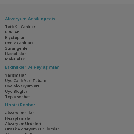
21:01
Akvaryum Arıtma Sistemleri
zafer3885
21:01
Biten Hobiden Kalan Malzemeler
SJess
21:00
Akvaryum Ansiklopedisi
Tatlı Su Canlıları
Electric Blue Acara
160x60x60
Bitkiler
Akvaryumum
(4)
(3)
Biyotoplar
Deniz Canlıları
Sürüngenler
Hastalıklar
Makaleler
Geophagus Red
İwagumi
Etkinlikler ve Paylaşımlar
Head Tapajos
(13)
(14)
Yarışmalar
Üye Canlı Veri Tabanı
Üye Akvaryumları
Üye Blogları
Toplu sohbet
Ateşağız
40x40x40
Hobici Rehberi
(2)
(2)
Akvaryumcular
Hesaplamalar
Akvaryum Ürünleri
Örnek Akvaryum Kurulumları