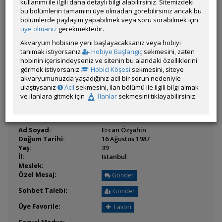
Son Ziyaret:
kullanımı ile ilgili daha detaylı bilgi alabilirsiniz. Sitemizdeki
07 Haziran 2026 21:24
Toplam Mesaj:
bu bölümlerin tamamını üye olmadan görebilirsiniz ancak bu
0
bölümlerde paylaşım yapabilmek veya soru sorabilmek için
Üyenin Mesaj ve İlanlarını Gör
üye olmanız
gerekmektedir.
Üyenin Açtığı Konuları Gör
Akvaryum hobisine yeni başlayacaksanız veya hobiyi
tanımak istiyorsanız
Hobiye Başlangıç
sekmesini, zaten
Üyeden ÖM Almayı Engelle
hobinin içerisindeyseniz ve sitenin bu alandaki özelliklerini
görmek istiyorsanız
Hobici Köşesi
sekmesini, siteye
akvaryumunuzda yaşadığınız acil bir sorun nedeniyle
ulaştıysanız
Acil
sekmesini, ilan bölümü ile ilgili bilgi almak
ve ilanlara gitmek için
İlanlar
sekmesini tıklayabilirsiniz.
BİLGİLER
Ad Soyad:
Ercan Özşahin
Doğum Tarihi:
16 Ağustos 1987
Yaş:
39
İl:
Istanbul
Meslek:
Özel Mesaj:
Gönder
Sohbet Talebi:
Gönder
Üye Favorile:
Favori