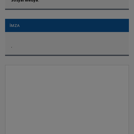
Sosyal Medya:
İMZA
.