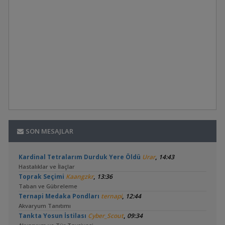
SON MESAJLAR
,
Kardinal Tetralarım Durduk Yere Öldü
Urar
14:43
Hastalıklar ve İlaçlar
,
Toprak Seçimi
Kaangzkr
13:36
Taban ve Gübreleme
,
Ternapi Medaka Pondları
ternapi
12:44
Akvaryum Tanıtımı
,
Tankta Yosun İstilası
Cyber_Scout
09:34