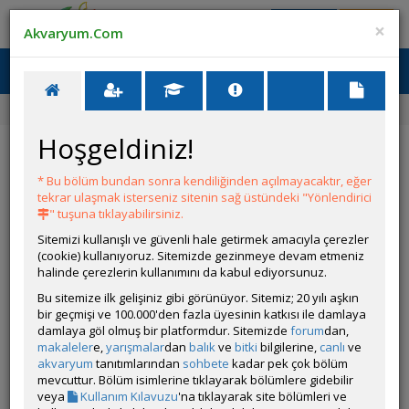
Giriş Yap
Üye Ol
×
Akvaryum.Com
Ana Menü
Toggl
naviga
Ana Sayfa
Forum
Üye Profili
Hoşgeldiniz!
ÖZELLİKLER
* Bu bölüm bundan sonra kendiliğinden açılmayacaktır, eğer
tekrar ulaşmak isterseniz sitenin sağ üstündeki "Yönlendirici
" tuşuna tıklayabilirsiniz.
Sitemizi kullanışlı ve güvenli hale getirmek amacıyla çerezler
(cookie) kullanıyoruz. Sitemizde gezinmeye devam etmeniz
halinde çerezlerin kullanımını da kabul ediyorsunuz.
Kullanıcı Adı:
Özşahin
Bu sitemize ilk gelişiniz gibi görünüyor. Sitemiz; 20 yılı aşkın
Kullanıcı Grubu:
Forum Üyesi
bir geçmişi ve 100.000'den fazla üyesinin katkısı ile damlaya
Geri Bildirimleri:
0 adet mevcut.
damlaya göl olmuş bir platformdur. Sitemizde
forum
dan,
Aldığı Beğeni:
0
makaleler
e,
yarışmalar
dan
balık
ve
bitki
bilgilerine,
canlı
ve
Hesap Durumu:
akvaryum
tanıtımlarından
sohbete
Aktif
kadar pek çok bölüm
Durumu:
mevcuttur. Bölüm isimlerine tıklayarak bölümlere gidebilir
Çevrim Dışı
Üyelik Tarihi:
veya
Kullanım Kılavuzu
'na tıklayarak site bölümleri ve
04 Eylül 2023 10:29