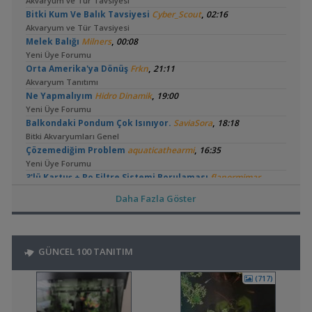
Akvaryum ve Tür Tavsiyesi
,
Bitki Kum Ve Balık Tavsiyesi
Cyber_Scout
02:16
Akvaryum ve Tür Tavsiyesi
,
Melek Balığı
Milners
00:08
Yeni Üye Forumu
,
Orta Amerika'ya Dönüş
Frkn
21:11
Akvaryum Tanıtımı
,
Ne Yapmalıyım
Hidro Dinamik
19:00
Yeni Üye Forumu
,
Balkondaki Pondum Çok Isınıyor.
SaviaSora
18:18
Bitki Akvaryumları Genel
,
Çözemediğim Problem
aquaticathearmi
16:35
Yeni Üye Forumu
,
3'lü Kartuş + Ro Filtre Sistemi Borulaması
flanormimar
15:11
Daha Fazla Göster
Filtreleme Seçenekleri
3in1 Güney Amerika Tankları Ve Vertikal Bahçe
,
bendeniztayfun
14:42
Akvaryum Tanıtımı
GÜNCEL 100 TANITIM
,
🧿 En Güzel Fotoğraflarınızı Gösterin
bendeniztayfun
14:33
Akvaryum ve Su Altı Fotoğrafçılığı
(717)
,
Sobo 901f Ultra Viole 800 Lt
Shortbuff
11:22
Filtreleme Seçenekleri