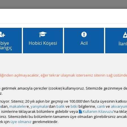
İlanlar
Forum
Site Bilgi
biye
Hobici Köşesi
Acil
İlan
langıç
ğinden açılmayacaktır, eğer tekrar ulaşmak isterseniz sitenin sağ üstünde
Hesap Durumu:
Aktif
Durumu:
Çevrim Dışı
Üyelik Tarihi:
07 Şubat 2025 23:24
ale getirmek amacıyla çerezler (cookie) kullanıyoruz. Sitemizde gezinmeye 
Son Ziyaret:
17 Mart 2025 01:08
z.
Toplam Mesaj:
16 [0.03 Gün Ortalaması]
rünüyor. Sitemiz; 20 yılı aşkın bir geçmişi ve 100.000'den fazla üyesinin katk
Paylaşım Sayisı:
0 (Son 6 Ay)
m
dan,
makaleler
e,
yarışmalar
dan
balık
ve
bitki
bilgilerine,
canlı
ve
akvaryu
İlan Sayisı:
isimlerine tıklayarak bölümlere gidebilir veya
Kullanım Kılavuzu
'na tıkl
Üyenin Mesaj ve İlanlarını Gör
bilirsiniz. Sitemizdeki bu bölümlerin tamamını üye olmadan görebilirsiniz an
k için
üye olmanız
gerekmektedir.
Üyenin Açtığı Konuları Gör