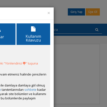
×
Giriş Yap
Üye Ol
Kullanım
lar
Kılavuzu
ki "Yönlendirici
" tuşuna
devam etmeniz halinde çerezlerin
ısı ile damlaya damlaya göl olmuş
m
tanıtımlarından
sohbete
kadar
ayarak site bölümleri ve kullanımı
cak bu bölümlerde paylaşım