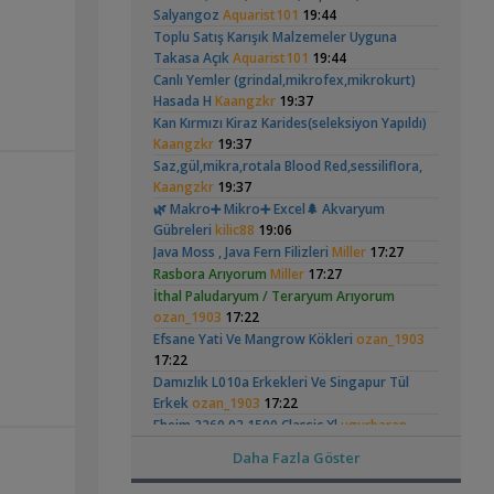
Hongsloi Çiftim Ve
Akvaryumu
(4)
(6)
Salyangoz
Aquarist101
19:44
,
Filtre Önerisi
SemihDinçer
17:17
Yavruları
Toplu Satış Karışık Malzemeler Uyguna
Yeni Üye Forumu
Takasa Açık
Aquarist101
19:44
Tek Co2 Tüpü Aynı Anda 2 Akvaryumda
Canlı Yemler (grindal,mikrofex,mikrokurt)
,
Kullanılır Mı?
GETS34
10:03
Hasada H
Kaangzkr
19:37
Işık CO2 ve Ekipmanlar
Betta Antuta
Leonardit Zeminli
Kan Kırmızı Kiraz Karides(seleksiyon Yapıldı)
,
Klorlu Suya Girmiş Pipo Filtre
hoppala
Akvaryum Kurulumu
(4)
Kaangzkr
19:37
02:22
Saz,gül,mikra,rotala Blood Red,sessiliflora,
Filtreleme Seçenekleri
Kaangzkr
19:37
Akvaryum Daki Beyaz İnce Solucanlar
🌿 Makro➕️ Mikro➕ Excel🌲 Akvaryum
,
Ahmet53
23:56
Gübreleri
kilic88
19:06
Yeni Üye Forumu
Ramshorn Hakkında
37 Litrelik Siyah
Java Moss , Java Fern Filizleri
Miller
17:27
Aquasphere Tr Youtube Kanalı
Her Şey
Neon Tetra
,
IgorVladimir
Rasbora Arıyorum
23:11
Miller
17:27
(123)
Akvaryumum
Akvaryum Dünyasından Haberler
İthal Paludaryum / Teraryum Arıyorum
Vahşi Beta Ve Labirentli Hobicileri,
ozan_1903
17:22
,
Birleşin!
Cyber_Scout
22:34
Efsane Yati Ve Mangrow Kökleri
ozan_1903
Labirentliler
17:22
Süngerle 24 Saatte Sessiz Artemia
Damızlık L010a Erkekleri Ve Singapur Tül
Elma Salyangozu
Red Mangrove
,
Çıkarma
BLGHN
21:15
Erkek
ozan_1903
17:22
Güncel
(rhizophora Mangle)
(18)
Malzemeler ve Yemler Forumu
Eheim 2260 02 1500 Classic Xl
ugurbaran
Leonardit Zeminli Akvaryum Kurulumu
17:11
Daha Fazla Göster
,
Belisarius
20:14
Bitkili Akvaryum Balıkları
emreemin
15:59
Akvaryum Tanıtımı
Bitki Çeşitleri
emreemin
15:59