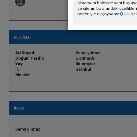
Akvaryum hobisine yeni başlaya
ve sitenin bu alandaki özellikle
nedeniyle ulaştıysanız
Acil
sek
BİLGİLER
Ad Soyad:
Sema yılmaz
Doğum Tarihi:
Girilmedi
Yaş:
Bilinmiyor
İl:
Istanbul
Meslek:
İMZA
Sema yılmaz