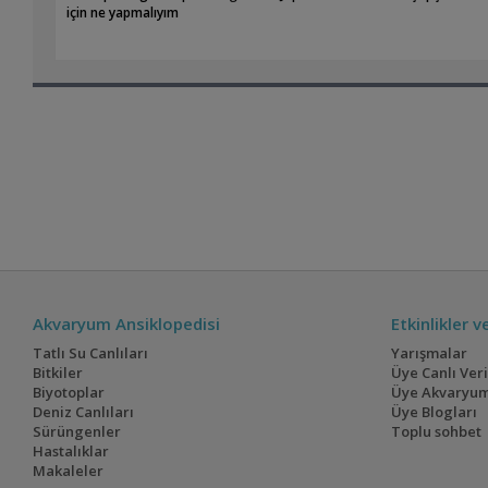
için ne yapmalıyım
Akvaryum Ansiklopedisi
Etkinlikler 
Tatlı Su Canlıları
Yarışmalar
Bitkiler
Üye Canlı Ver
Biyotoplar
Üye Akvaryum
Deniz Canlıları
Üye Blogları
Sürüngenler
Toplu sohbet
Hastalıklar
Makaleler