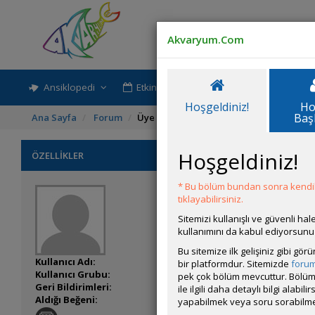
Akvaryum.Com
Ansiklopedi
Etkinlik-Paylaşım
Rehber
Hoşgeldiniz!
Ho
Baş
Ana Sayfa
Forum
Üye Profili
Hoşgeldiniz!
ÖZELLİKLER
* Bu bölüm bundan sonra kendili
tıklayabilirsiniz.
Sitemizi kullanışlı ve güvenli h
kullanımını da kabul ediyorsunu
Bu sitemize ilk gelişiniz gibi gö
Kullanıcı Adı:
Semosum08
bir platformdur. Sitemizde
foru
Kullanıcı Grubu:
Forum Üyesi
pek çok bölüm mevcuttur. Bölüm 
Geri Bildirimleri:
0 adet mevcut.
ile ilgili daha detaylı bilgi ala
Aldığı Beğeni:
0
yapabilmek veya soru sorabilme