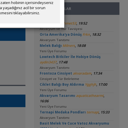
zaten hobinin içerisindeyseniz
yaşadığınız acil bir sorun
SON MESAJLAR
mesini tıklayabilirsiniz.
,
Tür Önerisi
Ahmet53
19:52
Akvaryum ve Tür Tavsiyesi
,
Orta Amerika'ya Dönüş
Frkn
18:32
Akvaryum Tanıtımı
,
Melek Balığı
Milners
18:08
Yeni Üye Forumu
Lowtech Bitkiler İle Hobiye Dönüş
,
aydin3437
17:48
Akvaryum Tanıtımı
,
Frontoza Cinsiyet
akvaradam
17:34
Cinsiyet ve Tür Belirleme
,
Ciklet Balığı Boy Aldırma
Ygghjh
17:00
Yeni Üye Forumu
,
Akvaryum Tasarımı
aquaticathearmi
16:06
Yeni Üye Forumu
,
Ternapi Medaka Pondları
ternapi
15:33
Akvaryum Tanıtımı
Basit Melek Ve Cuce Vatoz Akvaryumu