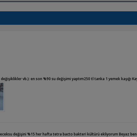
z değişiklikler vb.): en son %90 su değişimi yaptım250 tl tanka 1 yemek kaşığı K
ceksu değişini %15 her hafta tetra bacto bakteri kültürü ekliyorum Beyaz ben