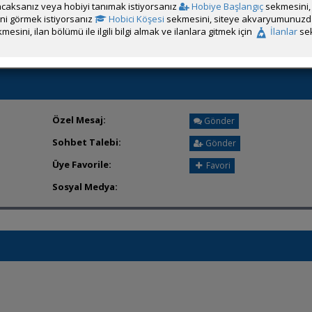
caksanız veya hobiyi tanımak istiyorsanız
Hobiye Başlangıç
sekmesini, 
Üyenin ÖM Engelini Kaldır
rini görmek istiyorsanız
Hobici Köşesi
sekmesini, siteye akvaryumunuzda 
mesini, ilan bölümü ile ilgili bilgi almak ve ilanlara gitmek için
İlanlar
sek
Özel Mesaj:
Gönder
Sohbet Talebi:
Gönder
Üye Favorile:
Favori
Sosyal Medya: