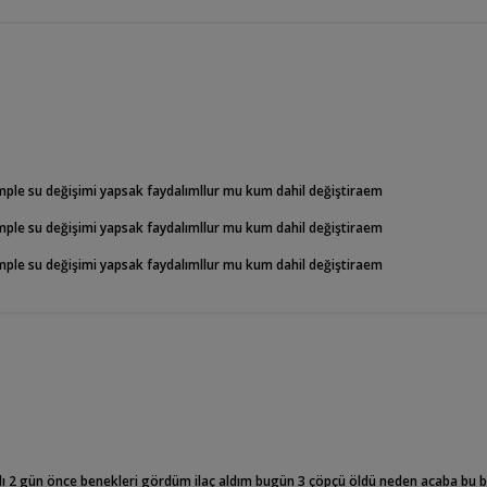
mple su değişimi yapsak faydalımllur mu kum dahil değiştiraem
mple su değişimi yapsak faydalımllur mu kum dahil değiştiraem
mple su değişimi yapsak faydalımllur mu kum dahil değiştiraem
dı 2 gün önce benekleri gördüm ilaç aldım bugün 3 çöpçü öldü neden acaba bu 