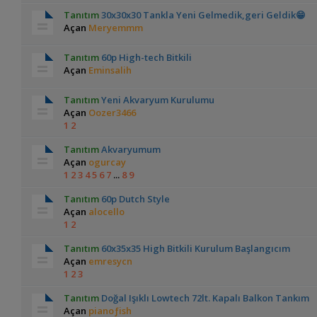
Tanıtım
30x30x30 Tankla Yeni Gelmedik,geri Geldik😁
Açan
Meryemmm
Tanıtım
60p High-tech Bitkili
Açan
Eminsalih
Tanıtım
Yeni Akvaryum Kurulumu
Açan
Oozer3466
1
2
Tanıtım
Akvaryumum
Açan
ogurcay
1
2
3
4
5
6
7
...
8
9
Tanıtım
60p Dutch Style
Açan
alocello
1
2
Tanıtım
60x35x35 High Bitkili Kurulum Başlangıcım
Açan
emresycn
1
2
3
Tanıtım
Doğal Işıklı Lowtech 72lt. Kapalı Balkon Tankım
Açan
pianoƒish