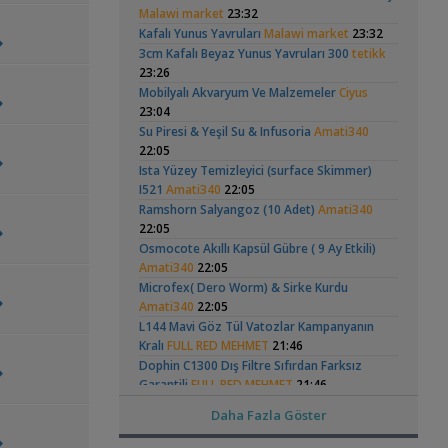
Hongsloi Çiftim Ve
Vatoz Akvaryumu
(4)
(41)
Malawi market
23:32
,
wolk23
12:03
Yavruları
(200 Litre)
Kafalı Yunus Yavruları
Malawi market
23:32
Yeni Üye Forumu
3cm Kafalı Beyaz Yunus Yavruları 300
tetikk
Büyükşehir Belediyesi Çalışıyor,gece 3 😊
23:26
,
MasterChiefHakan
10:09
Mobilyalı Akvaryum Ve Malzemeler
Ciyus
Yeni Üye Forumu
Betta Antuta
30x20x20 Ramshorn
23:04
Bitkili Tankda Led Kullanımı
Akvaryumu
(6)
Su Piresi & Yeşil Su & Infusoria
,
Amati340
dreamcatcherr
09:15
22:05
Işık CO2 ve Ekipmanlar
Ista Yüzey Temizleyici (surface Skimmer)
Dıy - Akvaryum Aydınlatması Hakkında
I521
Amati340
,
22:05
Bilgi
Minics
01:42
Ramshorn Salyangoz (10 Adet)
Amati340
Yeni Üye Forumu
Ramshorn Hakkında
Leonardit Zeminli
22:05
130 Lt 50+ Lepistes İçin8.500 Tl Bütçeli
Her Şey
Akvaryum Kurulumu
,
Dışfiltre
Osmocote Akıllı Kapsül Gübre ( 9 Ay Etkili)
Serpent
00:15
(4)
Amati340
22:05
Yeni Üye Forumu
,
Catappa Yetişiyorum
Microfex( Dero Worm) & Sirke Kurdu
Rafayel
22:46
Amati340
22:05
Bitki Türleri ve Bakımı
,
Akvaredden Gelen Bitkiler
L144 Mavi Göz Tül Vatozlar Kampanyanın
Sufisu
21:48
Kralı
FULL RED MEHMET
21:46
Bitki Türleri ve Bakımı
Elma Salyangozu
37 Litrelik Siyah
,
30x20x20
Dophin C1300 Dış Filtre Sıfırdan Farksız
akvaristsaglam
20:15
Güncel
Neon Tetra
(123)
Akvaryumum
Garantili
FULL RED MEHMET
21:46
Akvaryum Tanıtımı
Japon Balığım Yüzeyde Hava Almaya
Reeflowers Pearl Whıte Sand Kum 200 Kg
Daha Fazla Göster
,
Çalışıyor
FULL RED MEHMET
Betta_King
21:46
18:01
Yeni Üye Forumu
Jbl Novo M Vatoz Çöpçü Yemi
FULL RED