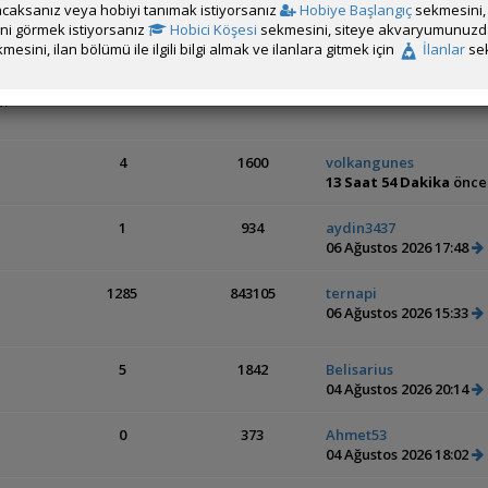
caksanız veya hobiyi tanımak istiyorsanız
Hobiye Başlangıç
sekmesini, 
rini görmek istiyorsanız
Hobici Köşesi
sekmesini, siteye akvaryumunuzda 
mesini, ilan bölümü ile ilgili bilgi almak ve ilanlara gitmek için
İlanlar
sek
um
4
1600
volkangunes
13 Saat 54 Dakika
önc
1
934
aydin3437
06 Ağustos 2026 17:48
1285
843105
ternapi
06 Ağustos 2026 15:33
5
1842
Belisarius
04 Ağustos 2026 20:14
0
373
Ahmet53
04 Ağustos 2026 18:02