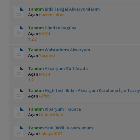
Tanıtım
Bitkili Doğal Akvaryumlarım
Açan
nurtensultan
Tanıtım
Dünden Bugüne..
Açan
MCY4
1
2
3
Tanıtım
Walstadımsı Akvaryum
Açan
Yusmed
Tanıtım
Akvaryum 3'ü 1 Arada
Açan
MCY4
1
2
Tanıtım
High-tech Bitkili Akvaryum Kurulumu İçin Tavsi
Açan
Giftsy
Tanıtım
Riparyum | Günce
Açan
HunnicKhan
Tanıtım
Yeni Bitkili Akvaryumum
Açan
hakaya0107