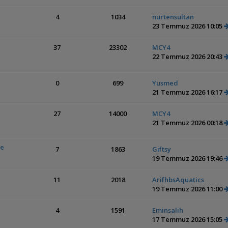
4
1034
nurtensultan
23 Temmuz 2026 10:05
37
23302
MCY4
22 Temmuz 2026 20:43
0
699
Yusmed
21 Temmuz 2026 16:17
27
14000
MCY4
21 Temmuz 2026 00:18
ye
7
1863
Giftsy
19 Temmuz 2026 19:46
11
2018
ArifhbsAquatics
19 Temmuz 2026 11:00
4
1591
Eminsalih
17 Temmuz 2026 15:05