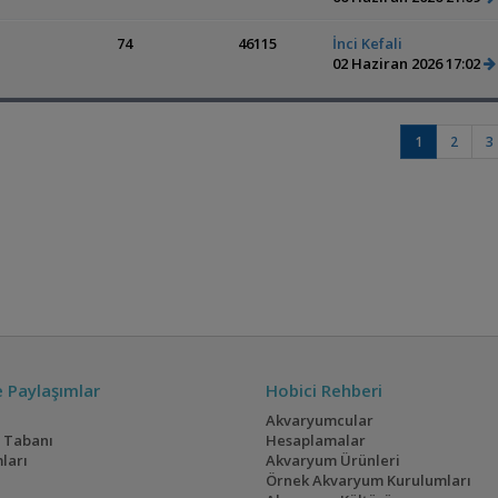
74
46115
İnci Kefali
02 Haziran 2026 17:02
1
2
3
ve Paylaşımlar
Hobici Rehberi
Akvaryumcular
i Tabanı
Hesaplamalar
ları
Akvaryum Ürünleri
Örnek Akvaryum Kurulumları