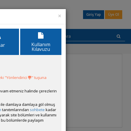
×
Giriş Yap
Üye Ol
Kullanım
lar
Kılavuzu
Git
ki "Yönlendirici
" tuşuna
devam etmeniz halinde çerezlerin
ısı ile damlaya damlaya göl olmuş
m
tanıtımlarından
sohbete
kadar
ayarak site bölümleri ve kullanımı
cak bu bölümlerde paylaşım