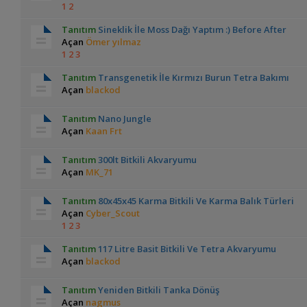
1
2
Tanıtım
Sineklik İle Moss Dağı Yaptım :) Before After
Açan
Ömer yılmaz
1
2
3
Tanıtım
Transgenetik İle Kırmızı Burun Tetra Bakımı
Açan
blackod
Tanıtım
Nano Jungle
Açan
Kaan Frt
Tanıtım
300lt Bitkili Akvaryumu
Açan
MK_71
Tanıtım
80x45x45 Karma Bitkili Ve Karma Balık Türleri
Açan
Cyber_Scout
1
2
3
Tanıtım
117 Litre Basit Bitkili Ve Tetra Akvaryumu
Açan
blackod
Tanıtım
Yeniden Bitkili Tanka Dönüş
Açan
nagmus