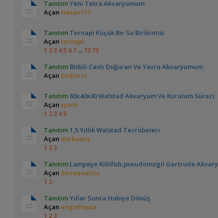
Tanıtım
Yeni Tetra Akvaryumum
Açan
Hasan117
Tanıtım
Ternapi Küçük Bir Su Birikintisi
Açan
ternapi
1
2
3
4
5
6
7
...
72
73
Tanıtım
Bitkili Canlı Doğuran Ve Yavru Akvaryumum
Açan
Endlerci
Tanıtım
60x40x40 Walstad Akvaryum Ve Kurulum Süreci
Açan
syerli
1
2
3
4
5
Tanıtım
1,5 Yıllık Walstad Tecrübeleri
Açan
darkaura
1
2
3
Tanıtım
Lampeye Killifish,pseudomogil Gertrude Akva
Açan
Senaquatics
1
2
Tanıtım
Yıllar Sonra Hobiye Dönüş
Açan
enginhayta
1
2
3