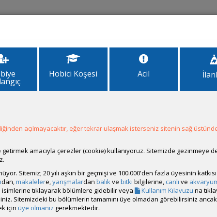
İlanlar
Forum
Site Bilgi
biye
Hobici Köşesi
Acil
İlan
langıç
umları Tanıtımı
1
2
3
128
ğinden açılmayacaktır, eğer tekrar ulaşmak isterseniz sitenin sağ üstünde
Cevaplar
Okunma
Son Mesaj
ale getirmek amacıyla çerezler (cookie) kullanıyoruz. Sitemizde gezinmeye 
z.
enir
rünüyor. Sitemiz; 20 yılı aşkın bir geçmişi ve 100.000'den fazla üyesinin katk
m
dan,
makaleler
e,
yarışmalar
dan
balık
ve
bitki
bilgilerine,
canlı
ve
akvaryu
hil)
isimlerine tıklayarak bölümlere gidebilir veya
Kullanım Kılavuzu
'na tıkl
bilirsiniz. Sitemizdeki bu bölümlerin tamamını üye olmadan görebilirsiniz an
k için
üye olmanız
gerekmektedir.