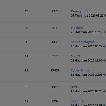
28
7279
Ömer yılmaz
05 Temmuz 2026 01:22
2
814
blackod
29 Haziran 2026 16:13
1
1436
bendeniztayfun
26 Haziran 2026 00:22
11
5130
MK_71
23 Haziran 2026 23:06
31
15405
Cyber_Scout
13 Haziran 2026 22:01
3
1376
Hsrt
10 Haziran 2026 06:25
12
4992
nagmus
06 Haziran 2026 21:09