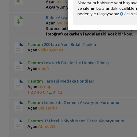
Açan
mustafaerdogar
Akvaryum hobisine yeni başlaya
Akvaryum yarışmalarına nasıl hazırlanılır?
ve sitenin bu alandaki özellikle
nedeniyle ulaştıysanız
Acil
sek
Bitkili Akvaryum Fotoğrafçılığı
Açan
nyucel
Sadece bitkili akvaryum değil, her tür akvary
fotoğrafı çekerken faydalanabilecek bir konu.
Tanıtım
200 Litre Yeni Bitkili Tankım
Açan
volkangunes
Tanıtım
Lowtech Bitkiler İle Hobiye Dönüş
Açan
EmirY
Tanıtım
Ternapi Medaka Pondları
Açan
ternapi
1
2
3
4
5
6
7
...
91
92
Tanıtım
Leonardit Zeminli Akvaryum Kurulumu
Açan
Belisarius
Tanıtım
37 Litrelik Siyah Neon Tetra Akvaryumum
Açan
Ahmet53