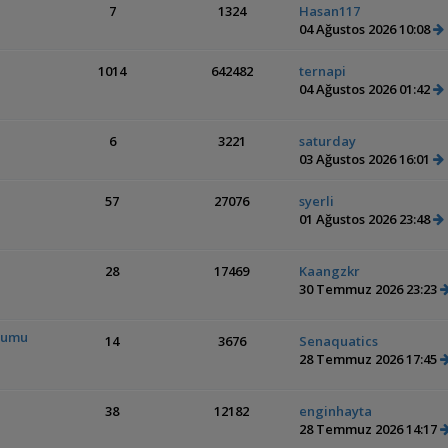
7
1324
Hasan117
04 Ağustos 2026 10:08
1014
642482
ternapi
04 Ağustos 2026 01:42
6
3221
saturday
03 Ağustos 2026 16:01
57
27076
syerli
01 Ağustos 2026 23:48
28
17469
Kaangzkr
30 Temmuz 2026 23:23
ryumu
14
3676
Senaquatics
28 Temmuz 2026 17:45
38
12182
enginhayta
28 Temmuz 2026 14:17