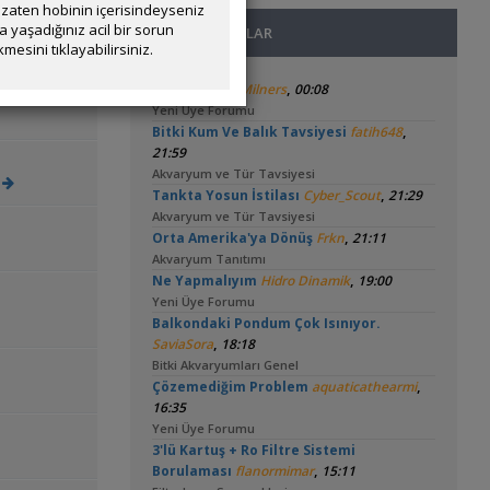
zaten hobinin içerisindeyseniz
yaşadığınız acil bir sorun
SON MESAJLAR
mesini tıklayabilirsiniz.
,
Melek Balığı
Milners
00:08
Yeni Üye Forumu
,
Bitki Kum Ve Balık Tavsiyesi
fatih648
21:59
Akvaryum ve Tür Tavsiyesi
e
,
Tankta Yosun İstilası
Cyber_Scout
21:29
Akvaryum ve Tür Tavsiyesi
,
Orta Amerika'ya Dönüş
Frkn
21:11
Akvaryum Tanıtımı
,
Ne Yapmalıyım
Hidro Dinamik
19:00
Yeni Üye Forumu
Balkondaki Pondum Çok Isınıyor.
,
SaviaSora
18:18
Bitki Akvaryumları Genel
,
Çözemediğim Problem
aquaticathearmi
16:35
Yeni Üye Forumu
3'lü Kartuş + Ro Filtre Sistemi
,
Borulaması
flanormimar
15:11