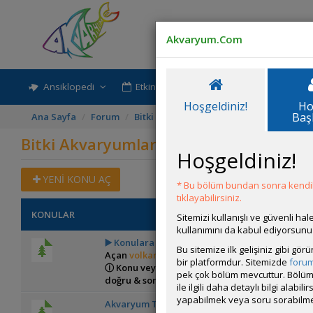
Akvaryum.Com
Ansiklopedi
Etkinlik-Paylaşım
Rehber
Hoşgeldiniz!
Ho
Baş
Ana Sayfa
Forum
Bitki Akvaryumları Genel
Bitki Akvary
Bitki Akvaryumları Tanıtımı
Hoşgeldiniz!
YENİ KONU AÇ
* Bu bölüm bundan sonra kendili
tıklayabilirsiniz.
KONULAR
Sitemizi kullanışlı ve güvenli h
kullanımını da kabul ediyorsunu
▶️ Konulara Youtube Önizlemeli Video Nasıl Ekl
Bu sitemize ilk gelişiniz gibi gö
Açan
volkanon
bir platformdur. Sitemizde
foru
ⓘ Konu veya mesajlarınıza YouTube (shorts da
pek çok bölüm mevcuttur. Bölüm 
doğru & sorunsuz eklemek için buraya bakınız.
ile ilgili daha detaylı bilgi ala
yapabilmek veya soru sorabilme
Akvaryum Tasarımı Yarışmalarına Hazırlık