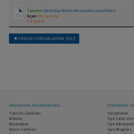
Tanıtım
30cm Küp Betta Akvaryumu (yenilikler)
Açan
Mirza Adar
1
2
3
4
5
6
FAVORİ FORUMLARINA EKLE
Akvaryum Ansiklopedisi
Etkinlikler 
Tatlı Su Canlıları
Yarışmalar
Bitkiler
Üye Canlı Ver
Biyotoplar
Üye Akvaryum
Deniz Canlıları
Üye Blogları