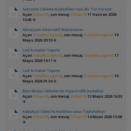
Astronot Ciklette Keşfedilen Yeni Bir Tür Parazit
Açan
Orhan76
, son mesaj:
Orhan76
11 Haziran 2026
10:45
Akvaryum Alternatif Malzemeler.
Açan
TonyMcLegend
, son mesaj:
TonyMcLegend
19
Mayıs 2026 20:10
Led Armatür Yapımı
Açan
TonyMcLegend
, son mesaj:
TonyMcLegend
17
Mayıs 2026 19:17
Led Armatür Yapımı
Açan
TonyMcLegend
, son mesaj:
TonyMcLegend
16
Mayıs 2026 01:34
Bazı Midas Cikletlerde Hipertrofik Dudaklar
Açan
Orhan76
, son mesaj:
Orhan76
13 Mayıs 2026 16:33
Kabukçul Ciklet N.multifasciatus Toplulukları
Açan
Orhan76
, son mesaj:
Orhan76
14 Nisan 2026 13:08