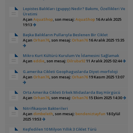
Lepistes Balıkları (guppy) Nedir? Bakımı, Özellikleri Ve
Üretimi
Açan
AquaShop
, son mesaj:
AquaShop
16 Aralık 2025
19:13
Başka Balıkların Pullarıyla Beslenen Bir Ciklet
Açan
Orhan76
, son mesaj:
Orhan76
16 Aralık 2025 15:35
Mikro Kurt Kültürü Kurulum Ve İdamesini Sağlamak
Açan
eddie
, son mesaj:
Dilruba92
11 Aralık 2025 02:44
G.amerika Cikleti Geophaguslarda Diyet-morfoloji
Açan
Orhan76
, son mesaj:
Orhan76
19 Kasım 2025 13:07
Orta Amerika Cikleti Erkek Midaslarda Baş Hörgücü
Açan
Orhan76
, son mesaj:
Orhan76
15 Ekim 2025 14:30
Nitrifikasyon Bakterileri
Açan
dimbeleth
, son mesaj:
bendeniztayfun
18 Eylül
2025 19:53
Keşfedilen 10 Milyon Yıllık 3 Ciklet Türü