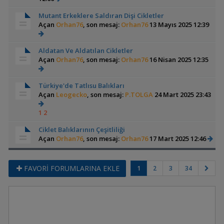
Mutant Erkeklere Saldıran Dişi Cikletler
Açan
Orhan76
, son mesaj:
Orhan76
13 Mayıs 2025 12:39
Aldatan Ve Aldatılan Cikletler
Açan
Orhan76
, son mesaj:
Orhan76
16 Nisan 2025 12:35
Türkiye'de Tatlısu Balıkları
Açan
Leogecko
, son mesaj:
P.TOLGA
24 Mart 2025 23:43
1
2
Ciklet Balıklarının Çeşitliliği
Açan
Orhan76
, son mesaj:
Orhan76
17 Mart 2025 12:46
FAVORİ FORUMLARINA EKLE
1
2
3
34