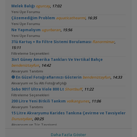
,
Melek Balığı
ogurcay
17:02
Yeni Üye Forumu
,
Çözemediğim Problem
aquaticathearmi
16:35
Yeni Üye Forumu
,
Ne Yapmalıyım
ugurbaran
15:56
Yeni Üye Forumu
,
3'lü Kartuş + Ro Filtre Sistemi Borulaması
flanormimar
15:11
Filtreleme Seçenekleri
3in1 Güney Amerika Tankları Ve Vertikal Bahçe
,
bendeniztayfun
14:42
Akvaryum Tanıtımı
,
🧿 En Güzel Fotoğraflarınızı Gösterin
bendeniztayfun
14:33
Akvaryum ve Su Altı Fotoğrafçılığı
,
Sobo 901f Ultra Viole 800 Lt
Shortbuff
11:22
Filtreleme Seçenekleri
,
200 Litre Yeni Bitkili Tankım
volkangunes
11:06
Akvaryum Tanıtımı
15 Litre Akvaryumu Karides Tankına Çevirme ve Tavsiyeler
,
Durustyilan
00:25
Akvaryum ve Tür Tavsiyesi
,
Sobo Aq 907 F Dış Filtre Pervane Ve Mil
Omerdrms
00:02
Daha Fazla Göster
Malzemeler ve Yemler Forumu