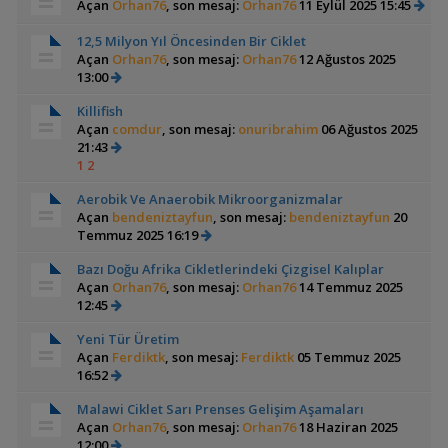
Açan
Orhan76
, son mesaj:
Orhan76
11 Eylül 2025 15:45
12,5 Milyon Yıl Öncesinden Bir Ciklet
Açan
Orhan76
, son mesaj:
Orhan76
12 Ağustos 2025
13:00
Killifish
Açan
comdur
, son mesaj:
onuribrahim
06 Ağustos 2025
21:43
1
2
Aerobik Ve Anaerobik Mikroorganizmalar
Açan
bendeniztayfun
, son mesaj:
bendeniztayfun
20
Temmuz 2025 16:19
Bazı Doğu Afrika Cikletlerindeki Çizgisel Kalıplar
Açan
Orhan76
, son mesaj:
Orhan76
14 Temmuz 2025
12:45
Yeni Tür Üretim
Açan
Ferdiktk
, son mesaj:
Ferdiktk
05 Temmuz 2025
16:52
Malawi Ciklet Sarı Prenses Gelişim Aşamaları
Açan
Orhan76
, son mesaj:
Orhan76
18 Haziran 2025
12:00