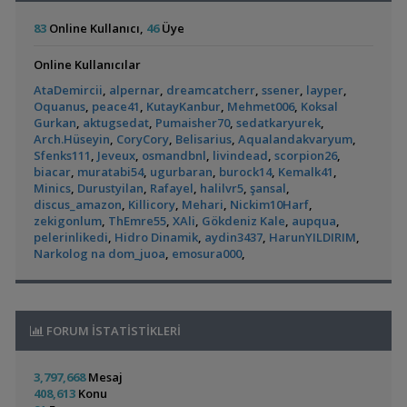
Christmass Moss
emregungor
12:56
19:41
Anubias
emregungor
12:56
83
Online Kullanıcı,
46
Üye
Akvaryum ve Tür Tavsiyesi
Eheim Biopower 240 İç Filtre
blenny
12:43
,
Balkondaki Pondum Çok Isınıyor.
İnci Kefali
19:19
Pangio Kuhli
livadi
12:31
Online Kullanıcılar
Bitki Akvaryumları Genel
Ful Red Lepistes
ÖĞRÜNÇ
11:56
L144 Longfin Blue Eye
Yeni Tetra
,
37 Litrelik Siyah Neon Tetra Akvaryumum
Ahmet53
18:02
AtaDemircii
,
alpernar
,
dreamcatcherr
,
ssener
,
layper
,
Akvaryumum
Exel , Ramshorm , Bitki
CevdetSERBEST
11:42
(390)
Akvaryum Tanıtımı
Oquanus
,
peace41
,
KutayKanbur
,
Mehmet006
,
Koksal
Su Piresi 200 - 300 Adet 100 Tl
CevdetSERBEST
11:42
,
Red Mangrove (rhizophora Mangle)
bilentungul
14:43
Gurkan
,
aktugsedat
,
Pumaisher70
,
sedatkaryurek
,
Moss Teli
CevdetSERBEST
11:42
Arch.Hüseyin
,
CoryCory
,
Belisarius
,
Aqualandakvaryum
,
Akvaryum Tanıtımı
Gold Laser Corydoras (3d-6e)
Emirk
10:58
Sfenks111
,
Jeveux
,
osmandbnl
,
livindead
,
scorpion26
,
,
Dwarf Puffer / Pea Puffer Türkiye’de Besleyenler
Future07
🐬˚˖𓍢✨໋ 🐋✧˚koleksiyonluk Bitkiler˚˖🐬˚✨໋ 🐋✧˚.🐟
hasancn
10:04
biacar
,
muratabi54
,
ugurbaran
,
burock14
,
Kemalk41
,
14:25
Cam Emiş Basış ,gübre Seti 7 Parça
hasancn
10:04
Siamensis Alg Eater (
Küçük Bir Su
Minics
,
Durustyilan
,
Rafayel
,
halilvr5
,
şansal
,
Diğer Tatlı Su Canlıları
High Tech Paketleri %40 İndimli Tek Paket
hasancn
10:04
Sae )
Birikintisi :)
discus_amazon
,
Killicory
,
Mehari
,
Nickim10Harf
,
(2)
,
135 Lt Akvaryum İçin Bu Canlı Sayısı Fazla Mı?
Betta_King
Caridina Serratirostris ( Ninja Karides)
dream07
09:52
zekigonlum
,
ThEmre55
,
XAli
,
Gökdeniz Kale
,
aupqua
,
12:01
Akvaryum Kumu (katışıksız Midye Kırığı Kum)
pelerinlikedi
,
Hidro Dinamik
,
aydin3437
,
dream07
HarunYILDIRIM
09:52
,
Yeni Üye Forumu
Narkolog na dom_juoa
,
emosura000
,
Melek Çifti Yumurta Diziyor
dream07
09:52
,
Betamda Kuyruk Erimesi Mi Var?
runfile
10:14
Çift Kribensisler Düzenli Yavru Veren 5 Çift
dream07
09:52
Yeni Üye Forumu
Akvaryumların İhtiyaçları
GETS34
09:39
Panda Cory
Rummy Nose Tetra
,
Yeni Tetra Akvaryumum
Hasan117
10:08
Uygun Yerli Üretim Ivanacara Bimaculata Yavruları
flanormimar
Akvaryumu
Akvaryum Tanıtımı
(7)
09:11
FORUM İSTATİSTİKLERİ
,
Ternapi Küçük Bir Su Birikintisi
ternapi
01:42
Dev Demasoni Kolonisi 8dişi 2 Erkek
mendos06
09:01
Akvaryum Tanıtımı
5 Katlı Özel Tasarım Demir Profil Akvaryum Sehbası
mendos06
3,797,668
Mesaj
09:01
408,613
Konu
Mdf Dolap Ve Ahşap Sehpa İmalatı
GreeNWooD
08:43