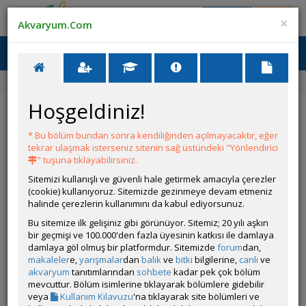
Giriş Yap
Üye Ol
×
Akvaryum.Com
Ana Menü
Toggl
naviga
Ana Sayfa
Forum
Makaleler ve Tercümeler
Hoşgeldiniz!
Makaleler ve Tercümeler
* Bu bölüm bundan sonra kendiliğinden açılmayacaktır, eğer
YENİ KONU AÇ
tekrar ulaşmak isterseniz sitenin sağ üstündeki "Yönlendirici
" tuşuna tıklayabilirsiniz.
KONULAR
Sitemizi kullanışlı ve güvenli hale getirmek amacıyla çerezler
(cookie) kullanıyoruz. Sitemizde gezinmeye devam etmeniz
📌 Yeni Tank Sendromu Ve Azot Döngüsü
halinde çerezlerin kullanımını da kabul ediyorsunuz.
Açan
bjkalley
Bu sitemize ilk gelişiniz gibi görünüyor. Sitemiz; 20 yılı aşkın
ⓘ Akvaryumdaki azot döngüsünü ve yeni
bir geçmişi ve 100.000'den fazla üyesinin katkısı ile damlaya
kurulumu detaylıca anlatan bir makale.
damlaya göl olmuş bir platformdur. Sitemizde
forum
dan,
makaleler
e,
yarışmalar
dan
balık
ve
bitki
bilgilerine,
canlı
ve
Killifish
akvaryum
tanıtımlarından
sohbete
kadar pek çok bölüm
Açan
comdur
mevcuttur. Bölüm isimlerine tıklayarak bölümlere gidebilir
Killifishler hakkında yazılmış detaylı bir
veya
Kullanım Kılavuzu
'na tıklayarak site bölümleri ve
makale.