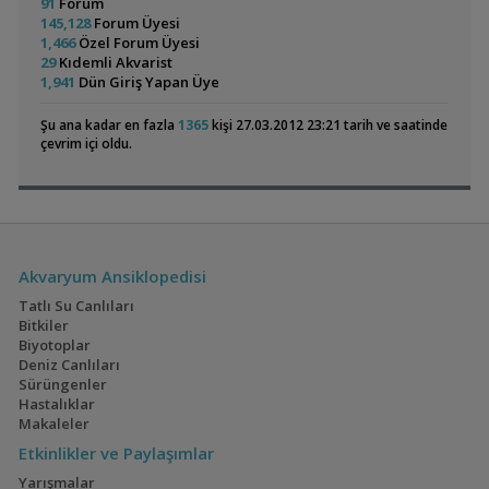
Colombian Tetra
Bitkili Canlı Doğuran
91
Forum
Lepistes Otu
mesutt
08:41
Ve Yavru
145,128
Forum Üyesi
(3)
(36)
2 Torba Moss :) Filtre Isıtıcı
AtlasPoyraz
07:18
Akvaryumum
1,466
Özel Forum Üyesi
Apistogramma Türleri
AtlasPoyraz
07:18
29
Kıdemli Akvarist
Hb.white Lepistes
jaloreef
02:25
1,941
Dün Giriş Yapan Üye
Kral Ciklet - Albino Auratus - Lombardoi Kenyi
Malawi market
00:58
Şu ana kadar en fazla
1365
kişi 27.03.2012 23:21 tarih ve saatinde
Electric Blue Acara
60x40x40 Walstad
Kafalı Yunus Yavruları
Malawi market
00:58
çevrim içi oldu.
(4)
(36)
Subulata Crypto Flamingo
ALP85
00:47
Geophagus Red
160x60x60
Akvaryum Ansiklopedisi
Head Tapajos
Akvaryumum
(13)
(3)
Tatlı Su Canlıları
Bitkiler
Biyotoplar
Deniz Canlıları
Sürüngenler
Ateşağız
İwagumi
Hastalıklar
Makaleler
(2)
(14)
Etkinlikler ve Paylaşımlar
Yarışmalar