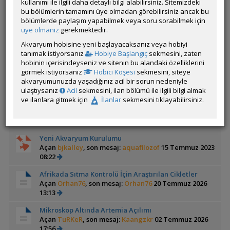
kullanımı ile ilgili daha detaylı bilgi alabilirsiniz. Sitemizdeki
bu bölümlerin tamamını üye olmadan görebilirsiniz ancak bu
Makrakanta ( Chromobotia Macracanthus )
bölümlerde paylaşım yapabilmek veya soru sorabilmek için
Açan
Koksal Gurkan
üye olmanız
gerekmektedir.
Makrakanta ile ilgili farklı kaynaklardan
derlenmiş kapsamlı bir çeviri.
Akvaryum hobisine yeni başlayacaksanız veya hobiyi
tanımak istiyorsanız
Hobiye Başlangıç
sekmesini, zaten
Bu forum ile ilgili bilgi ağacında yukarıdaki konulara
hobinin içerisindeyseniz ve sitenin bu alandaki özelliklerini
ek olarak 35 konu daha mevcut. Bilgi ağacına gitmek
görmek istiyorsanız
Hobici Köşesi
sekmesini, siteye
için
tıklayınız
.
akvaryumunuzda yaşadığınız acil bir sorun nedeniyle
ulaştıysanız
Acil
sekmesini, ilan bölümü ile ilgili bilgi almak
📌 Yeni Tank Sendromu Ve Azot Döngüsü
ve ilanlara gitmek için
İlanlar
sekmesini tıklayabilirsiniz.
Açan
bjkalley
, son mesaj:
seiryuhare
13 Haziran 2026
11:12
1
2
3
4
5
6
7
...
9
10
Yeni Akvaryum Kurulumu
Açan
bjkalley
, son mesaj:
aquafilozof
15 Temmuz 2023
08:22
Afrikada Sıtma Kontrolü İçin Araştırılan Cikletler
Açan
Orhan76
, son mesaj:
Orhan76
20 Temmuz 2026
13:13
Mikroskop Altında Artemia Açılımı
Açan
TuRKeR
, son mesaj:
Kaangzkr
02 Temmuz 2026
17:56