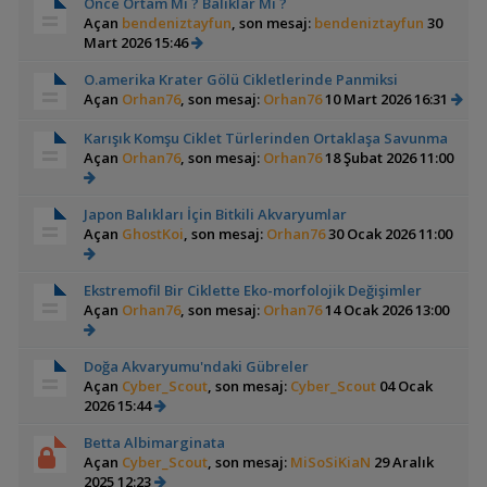
Önce Ortam Mı ? Balıklar Mı ?
Açan
bendeniztayfun
, son mesaj:
bendeniztayfun
30
Mart 2026 15:46
O.amerika Krater Gölü Cikletlerinde Panmiksi
Açan
Orhan76
, son mesaj:
Orhan76
10 Mart 2026 16:31
Karışık Komşu Ciklet Türlerinden Ortaklaşa Savunma
Açan
Orhan76
, son mesaj:
Orhan76
18 Şubat 2026 11:00
Japon Balıkları İçin Bitkili Akvaryumlar
Açan
GhostKoi
, son mesaj:
Orhan76
30 Ocak 2026 11:00
Ekstremofil Bir Ciklette Eko-morfolojik Değişimler
Açan
Orhan76
, son mesaj:
Orhan76
14 Ocak 2026 13:00
Doğa Akvaryumu'ndaki Gübreler
Açan
Cyber_Scout
, son mesaj:
Cyber_Scout
04 Ocak
2026 15:44
Betta Albimarginata
Açan
Cyber_Scout
, son mesaj:
MiSoSiKiaN
29 Aralık
2025 12:23