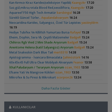
Kan Kırmızı Kiraz Karides(seleksiyon Yapıldı)
Kaangzkr
17:20
,
Karides Akvaryumu: Karideslerim Ölüyor
ugurbaran
17:24
Saz,gül,mikra,rotala Blood Red,sessiliflora,
Kaangzkr
17:20
Yeni Üye Forumu
Betta Antuta
30x20x20 Ramshorn
Aquareef F50 High Tech Armatür
barsbingul
16:28
,
Beta Balığında İdeal Damızlık Yaşı Kaç Aydır?
Ygghjh
17:23
Akvaryumu
(6)
Sürekli Güncel Türler..
Aqualandakvaryum
16:24
Yeni Üye Forumu
Neocaridina Karides, Salyangoz, Özel Tür Lepistes
yasiiinyldrm
,
Filtre Önerisi
SemihDinçer
17:17
16:19
Yeni Üye Forumu
Hediye Tubifex Ve Killifish Yumurtası Bursa
Rafayel
15:28
Tek Co2 Tüpü Aynı Anda 2 Akvaryumda Kullanılır Mı?
Eheim, Dophin, Sera Vb. Çeşitli Malzemeler
BadgeR
15:24
,
GETS34
10:03
Ramshorn Hakkında
Leonardit Zeminli
Chihiros Rgb Vivid 2 Mini Shade Arıyorum
BadgeR
15:24
Işık CO2 ve Ekipmanlar
Her Şey
Akvaryum Kurulumu
(4)
Anentome Helena (katil Salyangoz) Arıyorum
BadgeR
15:24
,
Klorlu Suya Girmiş Pipo Filtre
hoppala
02:22
Metal Snakeskin Dark Blue Tail
mert0310
14:38
Filtreleme Seçenekleri
Apistogramma - İvancara Bimaculata
Şahinöztürk
14:16
,
Akvaryum Daki Beyaz İnce Solucanlar
Ahmet53
23:56
60x45x45 Full Ultra Clear Mobilyalı Akvaryum
Feanor
13:58
Yeni Üye Forumu
İthal Paludaryum / Teraryum Arıyorum
ozan_1903
,
13:50
Aquasphere Tr Youtube Kanalı
IgorVladimir
23:11
Elma Salyangozu
37 Litrelik Siyah
Efsane Yati Ve Mangrow Kökleri
ozan_1903
13:50
Akvaryum Dünyasından Haberler
Güncel
Neon Tetra
,
(123)
Vahşi Beta Ve Labirentli Hobicileri, Birleşin!
Mikrofex & Su Piresi & Mikrokurt
scorpion26
13:34
Cyber_Scout
Akvaryumum
22:34
Leleupi & Brichardi & 4 Çeşit Nadir Endler
scorpion26
13:34
Labirentliler
L144 Longfin/düz/lda16 Vatozlar
scorpion26
13:34
Daha Fazla Göster
,
Süngerle 24 Saatte Sessiz Artemia Çıkarma
BLGHN
21:15
Mikrofex-grindal-mikrokurt-sirkekurdu-izya Tubifex
Malzemeler ve Yemler Forumu
tuncaysargin
13:26
,
Leonardit Zeminli Akvaryum Kurulumu
Belisarius
20:14
Otocinclus
Red Mangrove
100cm Ceraqua Firefly Armatür
egedin
13:24
(rhizophora Mangle)
Akvaryum Tanıtımı
KULLANICILAR
🌿 Makro➕️ Mikro➕ Excel🌲 Akvaryum Gübreleri
kilic88
13:13
(2)
(18)
,
Merhaba Bütçem Max 1200 Civarı Sessiz Çift Çıkışlı
berat76