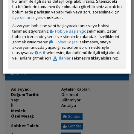
Son Ziyaret:
kullanımı ile ilgili daha detaylı bilgi alabilirsiniz. Sitemizdeki
11 Ağustos 2025 08:06
Toplam Mesaj:
bu bölümlerin tamamını üye olmadan görebilirsiniz ancak bu
3 [0.00 Gün Ortalaması]
Paylaşım Sayisı:
bölümlerde paylaşım yapabilmek veya soru sorabilmek için
0 (Son 6 Ay)
İlan Sayisı:
üye olmanız
gerekmektedir.
Üyenin Mesaj ve İlanlarını Gör
Akvaryum hobisine yeni başlayacaksanız veya hobiyi
tanımak istiyorsanız
Hobiye Başlangıç
sekmesini, zaten
Üyenin Açtığı Konuları Gör
hobinin içerisindeyseniz ve sitenin bu alandaki özelliklerini
görmek istiyorsanız
Hobici Köşesi
sekmesini, siteye
Üyenin ÖM Engelini Kaldır
akvaryumunuzda yaşadığınız acil bir sorun nedeniyle
ulaştıysanız
Acil
sekmesini, ilan bölümü ile ilgili bilgi almak
ve ilanlara gitmek için
İlanlar
sekmesini tıklayabilirsiniz.
BİLGİLER
Ad Soyad:
Aytekin Kaplan
Doğum Tarihi:
Girilmedi
Yaş:
Bilinmiyor
İl:
Antalya
Meslek:
Özel Mesaj:
Gönder
Sohbet Talebi:
Gönder