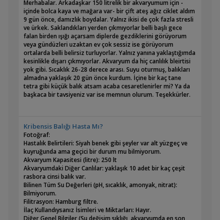
Merhabalar. Arkadaşkar 150 litrelik bir akvaryumum için -
içinde bolca kaya ve mağara var- bir çift ateş ağız ciklet aldım
9 gün önce, damızlık boydalar. Yalnız ikisi de çok fazla stresli
ve ürkek. Saklandıkları yerden çıkmıyorlar belli başlı gece
falan birden ışığı açarsam diplerde gezdiklerini görüyorum
veya gündüzleri uzaktan ev çok sessiz ise görüyorum
ortalarda belli belirsiz turluyorlar. Yalnız yanına yaklaştığımda
kesinlikle dışarı çıkmıyorlar. Akvaryum da hiç canlılık bleirtisi
yok gibi. Sıcaklık 26-28 derece arası. Suyu oturmuş, balıkları
almadna yaklaşık 20 gün önce kurdum. İçine bir kaç tane
tetra gibi küçük balık atsam acaba cesaretlenirler mi? Ya da
başkaca bir tavsiyeniz var ise memnun olurum. Teşekkürler.
Kribensis Balığı Hasta Mı?
Fotoğraf:
Hastalık Belirtileri: Siyah benek gibi şeyler var alt yüzgeç ve
kuyruğunda ama geçici bir durum mu bilmiyorum.
Akvaryum Kapasitesi (litre): 250 lt
Akvaryumdaki Diğer Canlılar: yaklaşık 10 adet bir kaç çeşit
rasbora cinsi balık var.
Bilinen Tüm Su Değerleri (pH, sıcaklık, amonyak, nitrat):
Bilmiyorum.
Filitrasyon: Hamburg filtre.
İlaç Kullandıysanız İsimleri ve Miktarları: Hayır.
Diğer Genel Bilgiler (Su değişim sıklığı, akvaryumda en son