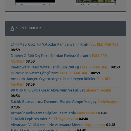
Yeni Üye Forumu
Geophagus Red
Medaka Havuzu
,
👋 Yeni Gelenler Buradan Merhaba Desin
wolk23
12:03
Head Üreme Süreci
Yeni Üye Forumu
Vlog
,
Büyükşehir Belediyesi Çalışıyor,gece 3 😊
MasterChiefHakan
10:09
SON İLANLAR
Yeni Üye Forumu
,
Bitkili Tankda Led Kullanımı
dreamcatcherr
09:15
Apistogramma
Basit Melek Ve Cuce
Işık CO2 ve Ekipmanlar
L144 Mavi Göz Tül Vatozlar Kampanyanın Kralı
FULL RED MEHMET
Hongsloi Çiftim Ve
Vatoz Akvaryumu
,
Dıy - Akvaryum Aydınlatması Hakkında Bilgi
Minics
01:42
(4)
(41)
08:59
Yavruları
(200 Litre)
Yeni Üye Forumu
Dophin C1300 Dış Filtre Sıfırdan Farksız Garantili
FULL RED
,
130 Lt 50+ Lepistes İçin8.500 Tl Bütçeli Dışfiltre
Serpent
MEHMET
08:59
00:15
Reeflowers Pearl Whıte Sand Kum 200 Kg
FULL RED MEHMET
08:59
Yeni Üye Forumu
Jbl Novo M Vatoz Çöpçü Yemi
FULL RED MEHMET
08:59
,
Catappa Yetişiyorum
Rafayel
22:46
Betta Antuta
30x20x20 Ramshorn
Amazon Hançeri Cryptocoryne Canlı Üreyen Bitkiler
FULL RED
Bitki Türleri ve Bakımı
Akvaryumu
(6)
MEHMET
08:59
,
Akvaredden Gelen Bitkiler
Sufisu
21:48
80 X 40 X 40 Extra Clear Akvaryum Ve Full Set
alperemrecakir
Bitki Türleri ve Bakımı
08:56
,
30x20x20
akvaristsaglam
20:15
Satılık Geosesarma Dennerle Purple Vampir Yengeç
Arch.Hüseyin
Akvaryum Tanıtımı
07:36
,
Japon Balığım Yüzeyde Hava Almaya Çalışıyor
Betta_King
Ramshorn Hakkında
Leonardit Zeminli
Armatür Aydınlatma Bilgiler Resimlerde
Kaya ankara
04:48
18:01
Her Şey
Akvaryum Kurulumu
(4)
Fil Kulak Lepistes Adet 50 Tl
Kaya ankara
04:48
Yeni Üye Forumu
Akvaryum Ve Malzeme Ne Ararsanız Mevcut
Kaya ankara
04:48
,
Karides Akvaryumu: Karideslerim Ölüyor
ugurbaran
17:24
Balık Akv Malzeme Yem Vs
Kaya ankara
04:48