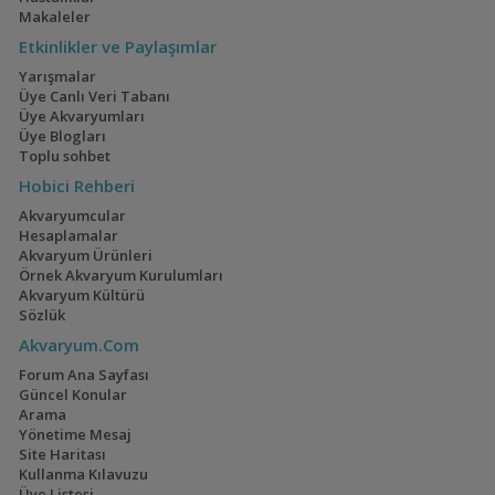
Makaleler
Geophagus Red
160x60x60
Head Tapajos
Akvaryumum
(13)
(3)
Etkinlikler ve Paylaşımlar
Yarışmalar
Üye Canlı Veri Tabanı
Üye Akvaryumları
Üye Blogları
Ateşağız
İwagumi
Toplu sohbet
(2)
(14)
Hobici Rehberi
Akvaryumcular
Hesaplamalar
Akvaryum Ürünleri
Örnek Akvaryum Kurulumları
Mavi Melek Karides
40x40x40
Akvaryum Kültürü
(2)
Sözlük
Akvaryum.Com
Forum Ana Sayfası
Güncel Konular
Arama
Cyrtocara Moorii
110 Litre Japon
Yönetime Mesaj
Akvaryumu
(3)
(11)
Site Haritası
Kullanma Kılavuzu
Üye Listesi