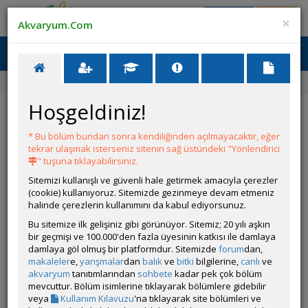
Giriş Yap
Üye Ol
×
Akvaryum.Com
Ana Menü
Toggl
naviga
Ana Sayfa
Forum
Üye Profili
Hoşgeldiniz!
ÖZELLİKLER
* Bu bölüm bundan sonra kendiliğinden açılmayacaktır, eğer
tekrar ulaşmak isterseniz sitenin sağ üstündeki "Yönlendirici
" tuşuna tıklayabilirsiniz.
Sitemizi kullanışlı ve güvenli hale getirmek amacıyla çerezler
(cookie) kullanıyoruz. Sitemizde gezinmeye devam etmeniz
halinde çerezlerin kullanımını da kabul ediyorsunuz.
Kullanıcı Adı:
akaplan6607
Bu sitemize ilk gelişiniz gibi görünüyor. Sitemiz; 20 yılı aşkın
Kullanıcı Grubu:
Forum Üyesi
bir geçmişi ve 100.000'den fazla üyesinin katkısı ile damlaya
Geri Bildirimleri:
0 adet mevcut.
damlaya göl olmuş bir platformdur. Sitemizde
forum
dan,
Aldığı Beğeni:
0
makaleler
e,
yarışmalar
dan
balık
ve
bitki
bilgilerine,
canlı
ve
Hesap Durumu:
akvaryum
tanıtımlarından
sohbete
Aktif
kadar pek çok bölüm
Durumu:
mevcuttur. Bölüm isimlerine tıklayarak bölümlere gidebilir
Çevrim Dışı
Üyelik Tarihi:
veya
Kullanım Kılavuzu
'na tıklayarak site bölümleri ve
04 Eylül 2013 16:01