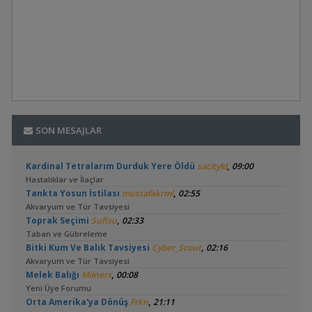
SON MESAJLAR
,
Kardinal Tetralarım Durduk Yere Öldü
sacityld
09:00
Hastalıklar ve İlaçlar
,
Tankta Yosun İstilası
mustafakrml
02:55
Akvaryum ve Tür Tavsiyesi
,
Toprak Seçimi
Sufisu
02:33
Taban ve Gübreleme
,
Bitki Kum Ve Balık Tavsiyesi
Cyber_Scout
02:16
Akvaryum ve Tür Tavsiyesi
,
Melek Balığı
Milners
00:08
Yeni Üye Forumu
,
Orta Amerika'ya Dönüş
Frkn
21:11