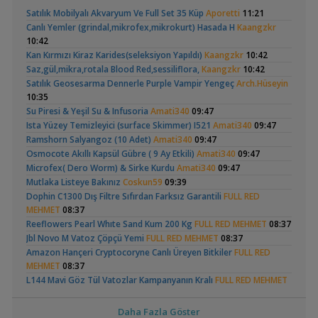
Geophagus Red
Basit Melek Ve Cuce
,
Ciklet Balığı Boy Aldırma
Ygghjh
17:00
Satılık Mobilyalı Akvaryum Ve Full Set 35 Küp
Aporetti
11:21
Head Üreme Süreci
Vatoz Akvaryumu
Yeni Üye Forumu
(41)
Canlı Yemler (grindal,mikrofex,mikrokurt) Hasada H
Kaangzkr
Vlog
(200 Litre)
,
Basit Melek Ve Cuce Vatoz Akvaryumu (200 Litre)
saturday
10:42
14:01
Kan Kırmızı Kiraz Karides(seleksiyon Yapıldı)
Kaangzkr
10:42
Akvaryum Tanıtımı
Saz,gül,mikra,rotala Blood Red,sessiliflora,
Kaangzkr
10:42
,
Karidesler Sobo Sf 550f Filtre İçine Kaçabilir Mi
Joec
13:12
Satılık Geosesarma Dennerle Purple Vampir Yengeç
Arch.Hüseyin
Omurgasızlar
Apistogramma
30x20x20 Ramshorn
10:35
,
Bitkili Akvaryuma İlk Adım
saturday
12:45
Hongsloi Çiftim Ve
Akvaryumu
(4)
(6)
Su Piresi & Yeşil Su & Infusoria
Amati340
09:47
Yeni Üye Forumu
Yavruları
Ista Yüzey Temizleyici (surface Skimmer) I521
Amati340
09:47
,
👋 Yeni Gelenler Buradan Merhaba Desin
wolk23
12:03
Ramshorn Salyangoz (10 Adet)
Amati340
09:47
Yeni Üye Forumu
Osmocote Akıllı Kapsül Gübre ( 9 Ay Etkili)
Amati340
09:47
,
Büyükşehir Belediyesi Çalışıyor,gece 3 😊
MasterChiefHakan
Microfex( Dero Worm) & Sirke Kurdu
Amati340
09:47
10:09
Betta Antuta
Leonardit Zeminli
Mutlaka Listeye Bakınız
Coskun59
09:39
Yeni Üye Forumu
Akvaryum Kurulumu
(4)
Dophin C1300 Dış Filtre Sıfırdan Farksız Garantili
FULL RED
,
Bitkili Tankda Led Kullanımı
dreamcatcherr
09:15
MEHMET
08:37
Işık CO2 ve Ekipmanlar
Reeflowers Pearl Whıte Sand Kum 200 Kg
FULL RED MEHMET
08:37
,
Dıy - Akvaryum Aydınlatması Hakkında Bilgi
Minics
01:42
Jbl Novo M Vatoz Çöpçü Yemi
FULL RED MEHMET
08:37
Yeni Üye Forumu
Amazon Hançeri Cryptocoryne Canlı Üreyen Bitkiler
FULL RED
,
130 Lt 50+ Lepistes İçin8.500 Tl Bütçeli Dışfiltre
Serpent
Ramshorn Hakkında
37 Litrelik Siyah
MEHMET
08:37
00:15
Her Şey
Neon Tetra
L144 Mavi Göz Tül Vatozlar Kampanyanın Kralı
FULL RED MEHMET
(123)
Yeni Üye Forumu
Akvaryumum
08:37
,
Catappa Yetişiyorum
Rafayel
22:46
2 Torba Moss :) Filtre Isıtıcı
AtlasPoyraz
07:54
Bitki Türleri ve Bakımı
Daha Fazla Göster