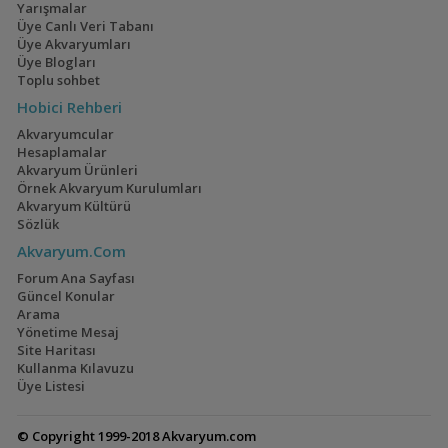
Geophagus Red
İwagumi
Yarışmalar
Head Tapajos
Üye Canlı Veri Tabanı
(13)
(14)
Üye Akvaryumları
Üye Blogları
Toplu sohbet
Hobici Rehberi
Ateşağız
40x40x40
Akvaryumcular
(2)
(2)
Hesaplamalar
Akvaryum Ürünleri
Örnek Akvaryum Kurulumları
Akvaryum Kültürü
Sözlük
Mavi Melek Karides
110 Litre Japon
Akvaryum.Com
Akvaryumu
(11)
Forum Ana Sayfası
Güncel Konular
Arama
Yönetime Mesaj
Site Haritası
Kullanma Kılavuzu
Cyrtocara Moorii
1,5 Yıllık Walstad
Üye Listesi
Tecrübeleri
(3)
(28)
© Copyright 1999-2018 Akvaryum.com