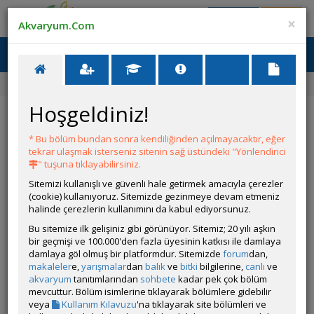
Giriş Yap
Üye Ol
×
Akvaryum.Com
Ana Menü
Toggl
naviga
Ana Sayfa
Forum
Nadir Tür Gördüm
Hoşgeldiniz!
Nadir Tür Gördüm
* Bu bölüm bundan sonra kendiliğinden açılmayacaktır, eğer
YENİ KONU AÇ
tekrar ulaşmak isterseniz sitenin sağ üstündeki "Yönlendirici
" tuşuna tıklayabilirsiniz.
KONULAR
Sitemizi kullanışlı ve güvenli hale getirmek amacıyla çerezler
(cookie) kullanıyoruz. Sitemizde gezinmeye devam etmeniz
Bu Vatozun Türü Nedir ?
halinde çerezlerin kullanımını da kabul ediyorsunuz.
Açan
Fin World
, son mesaj:
Fin World
07 Haziran 2026
Bu sitemize ilk gelişiniz gibi görünüyor. Sitemiz; 20 yılı aşkın
14:37
bir geçmişi ve 100.000'den fazla üyesinin katkısı ile damlaya
damlaya göl olmuş bir platformdur. Sitemizde
forum
dan,
Albino Endler Dedesi Oldum :)
makaleler
e,
yarışmalar
dan
balık
ve
bitki
bilgilerine,
canlı
ve
Açan
Aguamentist
, son mesaj:
Aguamentist
09 Mart
akvaryum
tanıtımlarından
sohbete
kadar pek çok bölüm
2026 14:40
mevcuttur. Bölüm isimlerine tıklayarak bölümlere gidebilir
1
2
veya
Kullanım Kılavuzu
'na tıklayarak site bölümleri ve