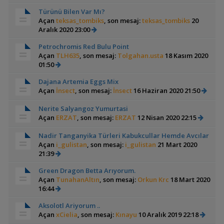
Türünü Bilen Var Mı?
Açan
teksas_tombiks
, son mesaj:
teksas_tombiks
20
Aralık 2020 23:00
Petrochromis Red Bulu Point
Açan
TLH635
, son mesaj:
Tolgahan.usta
18 Kasım 2020
01:50
Dajana Artemia Eggs Mix
Açan
İnsect
, son mesaj:
İnsect
16 Haziran 2020 21:50
Nerite Salyangoz Yumurtasi
Açan
ERZAT
, son mesaj:
ERZAT
12 Nisan 2020 22:15
Nadir Tanganyika Türleri Kabukcullar Hemde Avcılar
Açan
i_gulistan
, son mesaj:
i_gulistan
21 Mart 2020
21:39
Green Dragon Betta Arıyorum.
Açan
TunahanAltın
, son mesaj:
Orkun Krc
18 Mart 2020
16:44
Aksolotl Ariyorum ..
Açan
xCielia
, son mesaj:
Kınayu
10 Aralık 2019 22:18