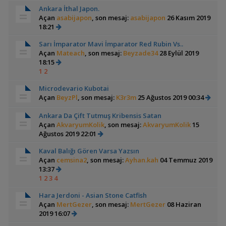
Ankara İthal Japon.
Açan
asabijapon
, son mesaj:
asabijapon
26 Kasım 2019
18:21
Sarı İmparator Mavi İmparator Red Rubin Vs..
Açan
Mateach
, son mesaj:
Beyzade34
28 Eylül 2019
18:15
1
2
Microdevario Kubotai
Açan
BeyzPl
, son mesaj:
K3r3m
25 Ağustos 2019 00:34
Ankara Da Çift Tutmuş Kribensis Satan
Açan
AkvaryumKolik
, son mesaj:
AkvaryumKolik
15
Ağustos 2019 22:01
Kaval Balığı Gören Varsa Yazsın
Açan
cemsina2
, son mesaj:
Ayhan.kah
04 Temmuz 2019
13:37
1
2
3
4
Hara Jerdoni - Asian Stone Catfish
Açan
MertGezer
, son mesaj:
MertGezer
08 Haziran
2019 16:07