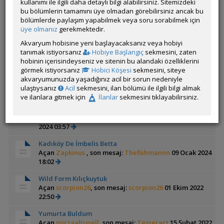
kullanımı ile ilgili daha detaylı bilgi alabilirsiniz. Sitemizdeki
Yeni Tür Tanıtımı... Hemichromis Exsul.
bu bölümlerin tamamını üye olmadan görebilirsiniz ancak bu
Açan
onuribrahim
, son mesaj:
onuribrahim
25 Kasım
bölümlerde paylaşım yapabilmek veya soru sorabilmek için
2025 11:00
üye olmanız
gerekmektedir.
1
2
Akvaryum hobisine yeni başlayacaksanız veya hobiyi
Yıllar Sonra Keyhole Cichlid (c. Maronii)
tanımak istiyorsanız
Hobiye Başlangıç
sekmesini, zaten
Açan
sinor
, son mesaj:
sinor
03 Ağustos 2025 18:27
hobinin içerisindeyseniz ve sitenin bu alandaki özelliklerini
görmek istiyorsanız
Hobici Köşesi
sekmesini, siteye
Rotala Florida Sunset
akvaryumunuzda yaşadığınız acil bir sorun nedeniyle
Açan
WnrAquascaping
, son mesaj:
Montesque
05 Şubat
ulaştıysanız
Acil
sekmesini, ilan bölümü ile ilgili bilgi almak
2024 19:22
ve ilanlara gitmek için
İlanlar
sekmesini tıklayabilirsiniz.
Flowerhorn
Açan
Fatih1996
, son mesaj:
Mehmetkaraca05
30 Ocak
2024 03:57
Kadıköy De İmbelis Betta
Açan
Zapkinus
, son mesaj:
Thefishmannn
09 Ocak 2024
18:02
Wild Form Kılıçkuytuk
Açan
scorpion26
, son mesaj:
scorpion26
01 Ekim 2022
22:50
Yumurta Buldum
Açan
mirzaaltunell
, son mesaj:
Tesseract
15 Şubat 2022