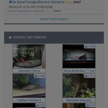
,
🧿 En Güzel Fotoğraflarınızı Gösterin
Frkn
20:57
Akvaryum ve Su Altı Fotoğrafçılığı
,
Orta Amerika'ya Dönüş
Frkn
20:51
Akvaryum Tanıtımı
Daha Fazla Göster
,
Tankta Yosun İstilası
Betta_King
16:23
Akvaryum ve Tür Tavsiyesi
,
Kardinal Tetralarım Durduk Yere Öldü
bendeniztayfun
15:45
GÜNCEL 100 TANITIM
Hastalıklar ve İlaçlar
,
Ternapi Medaka Pondları
ternapi
12:44
(254)
Akvaryum Tanıtımı
,
Bitki Kum Ve Balık Tavsiyesi
Cyber_Scout
02:16
Akvaryum ve Tür Tavsiyesi
,
Melek Balığı
Milners
00:08
Yeni Üye Forumu
Genetik Tetra
Orta Amerika''''''''ya
,
Ne Yapmalıyım
Hidro Dinamik
19:00
Dönüş
(143)
(717)
Yeni Üye Forumu
,
Balkondaki Pondum Çok Isınıyor.
SaviaSora
18:18
Bitki Akvaryumları Genel
,
3'lü Kartuş + Ro Filtre Sistemi Borulaması
flanormimar
15:11
Safkan Velifera
Medaka Havuzu
Filtreleme Seçenekleri
3in1 Güney Amerika Tankları Ve Vertikal Bahçe
(15)
(17)