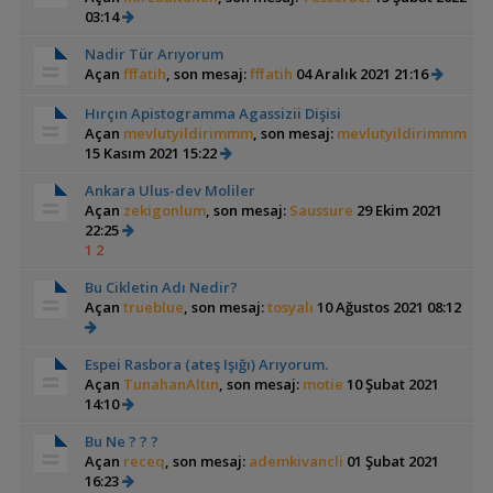
03:14
Nadir Tür Arıyorum
Açan
fffatih
, son mesaj:
fffatih
04 Aralık 2021 21:16
Hırçın Apistogramma Agassizii Dişisi
Açan
mevlutyildirimmm
, son mesaj:
mevlutyildirimmm
15 Kasım 2021 15:22
Ankara Ulus-dev Moliler
Açan
zekigonlum
, son mesaj:
Saussure
29 Ekim 2021
22:25
1
2
Bu Cikletin Adı Nedir?
Açan
trueblue
, son mesaj:
tosyalı
10 Ağustos 2021 08:12
Espei Rasbora (ateş Işığı) Arıyorum.
Açan
TunahanAltın
, son mesaj:
motie
10 Şubat 2021
14:10
Bu Ne ? ? ?
Açan
receq
, son mesaj:
ademkivancli
01 Şubat 2021
16:23