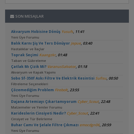
SON MESAJLAR
,
Akvaryum Hobisine Dönüş
Yusufs
11:41
Yeni Üye Forumu
,
Balık Karnı Şiş Ve Ters Dönüyor
Jepue
03:40
Hastalıklar ve İlaçlar
,
Toprak Seçimi
Kaangzkr
01:48
Taban ve Gübreleme
,
Çatlak Mı Çizik Mi?
VaranusSalvator
01:18
Akvaryum ve Kapak Yapımı
,
Sobo Sf-350f Askı Filtre Ve Elektrik Kesintisi
Sufisu
00:50
Filtreleme Seçenekleri
,
Çözemediğim Problem
Firebolt
23:55
Yeni Üye Forumu
,
Dajana Artemiayı Çıkartamıyorum
Cyber_Scout
22:48
Malzemeler ve Yemler Forumu
,
Karideslerin Cinsiyeti Nedir?
Cyber_Scout
22:41
Cinsiyet ve Tür Belirleme
,
Buhar Camı Ve Şelale Filtre Çıkmazı
emocdgn06
20:59
Yeni Üye Forumu