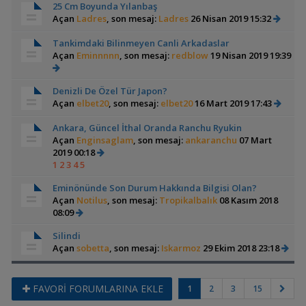
25 Cm Boyunda Yılanbaş
Açan
Ladres
, son mesaj:
Ladres
26 Nisan 2019 15:32
Tankimdaki Bilinmeyen Canli Arkadaslar
Açan
Eminnnnn
, son mesaj:
redblow
19 Nisan 2019 19:39
Denizli De Özel Tür Japon?
Açan
elbet20
, son mesaj:
elbet20
16 Mart 2019 17:43
Ankara, Güncel İthal Oranda Ranchu Ryukin
Açan
Enginsaglam
, son mesaj:
ankaranchu
07 Mart
2019 00:18
1
2
3
4
5
Eminönünde Son Durum Hakkında Bilgisi Olan?
Açan
Notilus
, son mesaj:
Tropikalbalık
08 Kasım 2018
08:09
Silindi
Açan
sobetta
, son mesaj:
Iskarmoz
29 Ekim 2018 23:18
FAVORİ FORUMLARINA EKLE
1
2
3
15